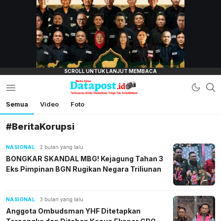
lensamata.id
Semua
Video
Foto
Datapost.id
Kebenaran Selalu Disalahkan, Tetapi Tak
Terkalahkan
#BeritaKorupsi
NASIONAL
2 bulan yang lalu
BONGKAR SKANDAL MBG! Kejagung Tahan 3
Eks Pimpinan BGN Rugikan Negara Triliunan
NASIONAL
3 bulan yang lalu
Anggota Ombudsman YHF Ditetapkan