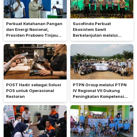
Perkuat Ketahanan Pangan
Sucofindo Perkuat
dan Energi Nasional,
Ekosistem Sawit
Presiden Prabowo Tinjau
Berkelanjutan melalui
Hilirisasi Bioetanol PTPN I
Circular Economy
(Persero), Subholding
Perkebunan Nusantara
POST Hadir sebagai Solusi
PTPN Group melalui PTPN
POS untuk Operasional
IV Regional VII Dukung
Restoran
Peningkatan Kompetensi
Aparatur Perkebunan Lewat
Pelatihan Avenza Maps di
Way Kanan