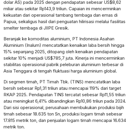
dolar AS) pada 2025 dengan pendapatan sebesar US$8,62
miliar atau sekitar Rp143,9 triliun. Capaian ini mencerminkan
kekuatan dari operasional tambang tembaga dan emas di
Papua, sekaligus hasil dari penguatan hilirisasi melalui fasilitas
smelter tembaga di JIIPE Gresik.
Beranjak ke komoditas aluminium, PT Indonesia Asahan
Aluminium (Inalum) mencatatkan kenaikan laba bersih hingga
15% sepanjang 2025, ditopang oleh kenaikan pendapatan
sekitar 10% menjadi US$785,7 juta. Kinerja ini mencerminkan
stabilitas operasional pabrik peleburan aluminium terbesar di
Asia Tenggara di tengah fluktuasi harga aluminium global.
Di segmen timah, PT Timah Tbk. (TINS) mencatatkan laba
bersih sebesar Rp1,31 triliun atau mencapai 119% dari target
RKAP 2025. Pendapatan TINS tercatat sebesar Rp11,55 triliun
atau meningkat 6,41% dibandingkan Rp10,86 triliun pada 2024.
Dari sisi operasional, perusahaan membukukan produksi bijih
timah sebesar 18.635 ton Sn, produksi logam timah sebesar
17.815 metrik ton, dan penjualan logam timah mencapai 16.634
metrik ton.