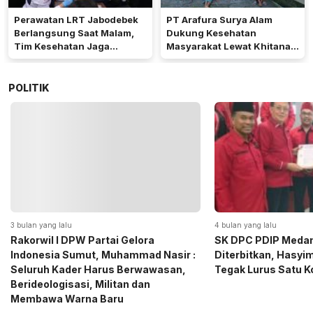
Perawatan LRT Jabodebek
PT Arafura Surya Alam
Berlangsung Saat Malam,
Dukung Kesehatan
Tim Kesehatan Jaga
Masyarakat Lewat Khitanan
Kondisi Petugas
Massal di Kotabunan
POLITIK
4 bulan yang lalu
5 bulan yang lalu
SK DPC PDIP Medan Resmi
Momen Haru Jelang
Diterbitkan, Hasyim SE: Solid dan
Gerindra Sumut Ba
Tegak Lurus Satu Komando
Sembako kepada CS 
Medan