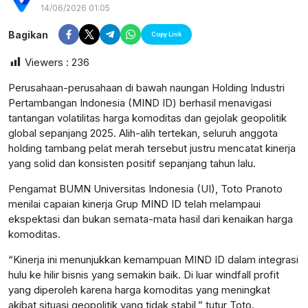
14/06/2026 01:05
Bagikan
Copy Link
Viewers :
236
Perusahaan-perusahaan di bawah naungan Holding Industri
Pertambangan Indonesia (MIND ID) berhasil menavigasi
tantangan volatilitas harga komoditas dan gejolak geopolitik
global sepanjang 2025. Alih-alih tertekan, seluruh anggota
holding tambang pelat merah tersebut justru mencatat kinerja
yang solid dan konsisten positif sepanjang tahun lalu.
Pengamat BUMN Universitas Indonesia (UI), Toto Pranoto
menilai capaian kinerja Grup MIND ID telah melampaui
ekspektasi dan bukan semata-mata hasil dari kenaikan harga
komoditas.
postsumatera.id
“Kinerja ini menunjukkan kemampuan MIND ID dalam integrasi
hulu ke hilir bisnis yang semakin baik. Di luar windfall profit
yang diperoleh karena harga komoditas yang meningkat
akibat situasi geopolitik yang tidak stabil,” tutur Toto.