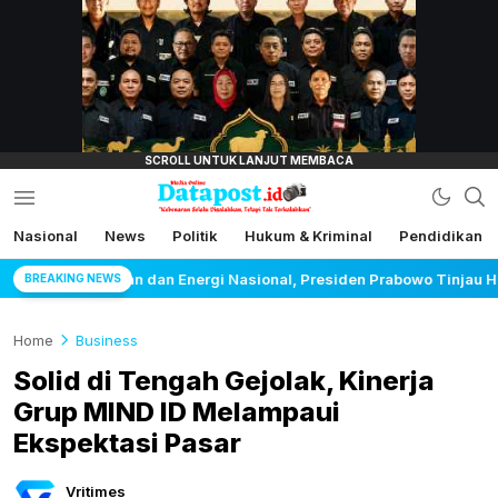
lensamata.id
Nasional
News
Politik
Hukum & Kriminal
Pendidikan
Datapost.id
Kebenaran Selalu Disalahkan, Tetapi Tak
Terkalahkan
nal, Presiden Prabowo Tinjau Hilirisasi Bioetanol PTPN I (Persero)
BREAKING NEWS
Home
Business
Solid di Tengah Gejolak, Kinerja
Grup MIND ID Melampaui
Ekspektasi Pasar
Vritimes