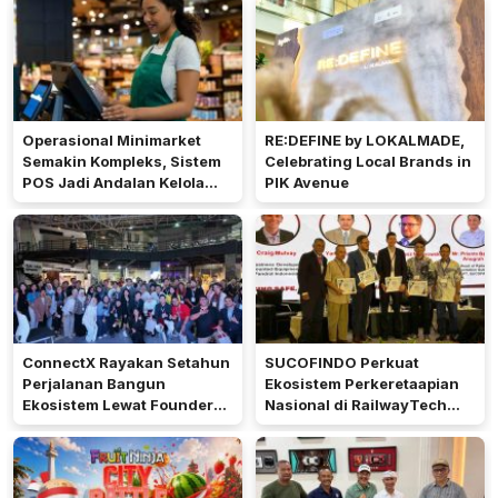
Operasional Minimarket
RE:DEFINE by LOKALMADE,
Semakin Kompleks, Sistem
Celebrating Local Brands in
POS Jadi Andalan Kelola
PIK Avenue
Transaksi dan Stok
ConnectX Rayakan Setahun
SUCOFINDO Perkuat
Perjalanan Bangun
Ekosistem Perkeretaapian
Ekosistem Lewat Founder
Nasional di RailwayTech
dan Builder Summit 2026
Indonesia 2026