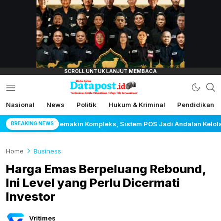
lensamata.id
Nasional
News
Politik
Hukum & Kriminal
Pendidikan
Datapost.id
Kebenaran Selalu Disalahkan, Tetapi Tak
Terkalahkan
ks, Sistem POS Jadi Andalan Kelola Transaksi dan Stok
BREAKING NEWS
Home
Business
Harga Emas Berpeluang Rebound,
Ini Level yang Perlu Dicermati
Investor
Vritimes