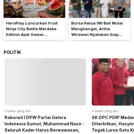
HeroPlay Luncurkan Fruit
Bursa Ketua IMI Bali Mulai
Ninja City Battle Merdeka
Menghangat, Artha
Edition Ajak Gamer
Wirawan Nyatakan Siap
Indonesia Bermain
Maju
POLITIK
4 bulan yang lalu
5 bulan yang lalu
SK DPC PDIP Medan Resmi
Momen Haru Jelang
Diterbitkan, Hasyim SE: Solid dan
Gerindra Sumut Ba
Tegak Lurus Satu Komando
Sembako kepada CS 