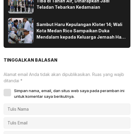
Tiba di Tanah Air, Diharapkan Jadi
Teladan Tebarkan Kedamaian
Sambut Haru Kepulangan Kloter 14; Wali
Kota Medan Rico Sampaikan Duka
Mendalam kepada Keluarga Jemaah Haji
yang Wafat di Tanah Suci
TINGGALKAN BALASAN
Alamat email Anda tidak akan dipublikasikan.
Ruas yang wajib
ditandai
*
Simpan nama, email, dan situs web saya pada peramban ini
untuk komentar saya berikutnya.