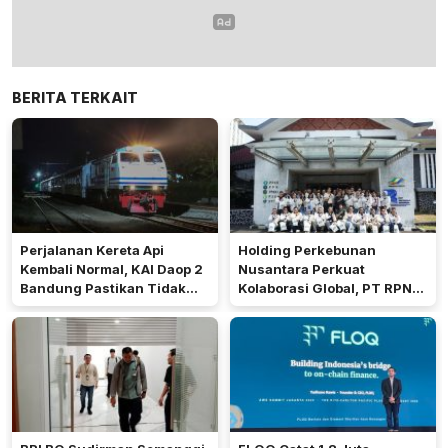
BERITA TERKAIT
Perjalanan Kereta Api
Holding Perkebunan
Kembali Normal, KAI Daop 2
Nusantara Perkuat
Bandung Pastikan Tidak
Kolaborasi Global, PT RPN
Ada Kerusakan Prasarana
Terima Kunjungan Duke
maupun Infrastruktur
Corporate Education
Operasional Pasca Gempa
Pangandaran