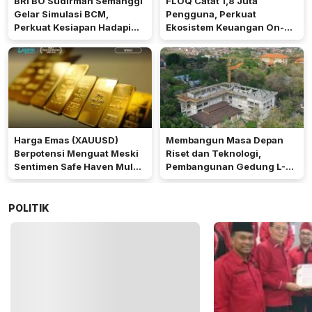
BRI BO Sudirman Semanggi
FLOQ Catat 1,8 Juta
Gelar Simulasi BCM,
Pengguna, Perkuat
Perkuat Kesiapan Hadapi
Ekosistem Keuangan On-
Kondisi Darurat
Chain Bersama AWS
Harga Emas (XAUUSD)
Membangun Masa Depan
Berpotensi Menguat Meski
Riset dan Teknologi,
Sentimen Safe Haven Mulai
Pembangunan Gedung L-
Berkurang
SSIT Universitas Udayana
Capai Progres 47,11%
POLITIK