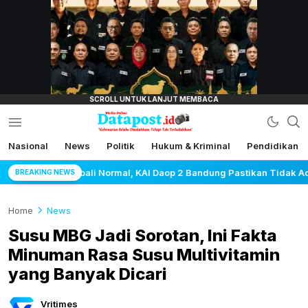
lensamata.id
Nasional
News
Politik
Hukum & Kriminal
Pendidikan
Datapost.id
Kebenaran Selalu Disalahkan, Tetapi Tak
Terkalahkan
l, KAI Daop 2 Bandung Pastikan Tidak Ada Kerusakan Prasarana mau
BREAKING NEWS
Home
News
Susu MBG Jadi Sorotan, Ini Fakta
Minuman Rasa Susu Multivitamin
yang Banyak Dicari
Vritimes