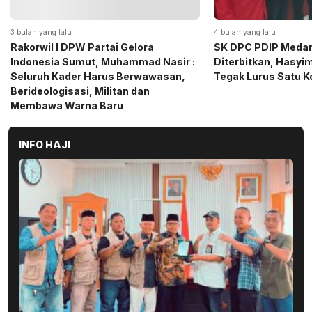
4 bulan yang lalu
5 bulan yang lalu
SK DPC PDIP Medan Resmi
Momen Haru Jelang
Diterbitkan, Hasyim SE: Solid dan
Gerindra Sumut Ba
Tegak Lurus Satu Komando
Sembako kepada CS 
Medan
INFO HAJI