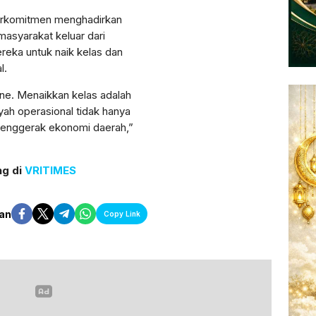
rkomitmen menghadirkan
asyarakat keluar dari
reka untuk naik kelas dan
l.
ne. Menaikkan kelas adalah
ayah operasional tidak hanya
 penggerak ekonomi daerah,”
ng di
VRITIMES
an
Copy Link