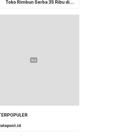
Toko Rimbun Serba 35 Ribu di
Gunungsitoli, Sudah Selesai
Secara Kekeluargaan
TERPOPULER
atapost.id