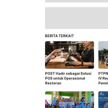
BERITA TERKAIT
POST Hadir sebagai Solusi
PTPN
POS untuk Operasional
IV Re
Restoran
Peni
Apar
Pelat
Way 