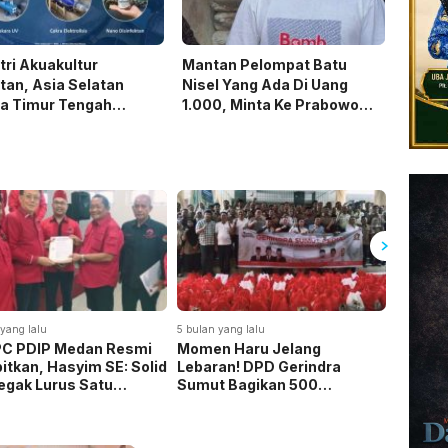
tri Akuakultur
Mantan Pelompat Batu
tan, Asia Selatan
Nisel Yang Ada Di Uang
ga Timur Tengah
1.000, Minta Ke Prabowo
ap Terapkan Solusi
Diundang Pada 17 Agustus
ngkap dari Indonesia
Di Istana
yang lalu
5 bulan yang lalu
5 bulan ya
PC PDIP Medan Resmi
Momen Haru Jelang
Jelang 
bitkan, Hasyim SE: Solid
Lebaran! DPD Gerindra
Gerind
egak Lurus Satu
Sumut Bagikan 500
Sembak
ndo
Sembako kepada CS dan
Securi
Security di Medan