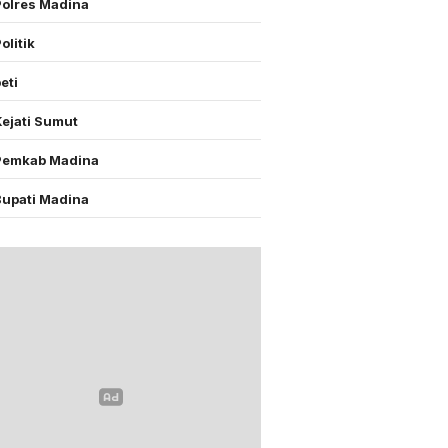
Polres Madina
olitik
eti
Kejati Sumut
Pemkab Madina
Bupati Madina