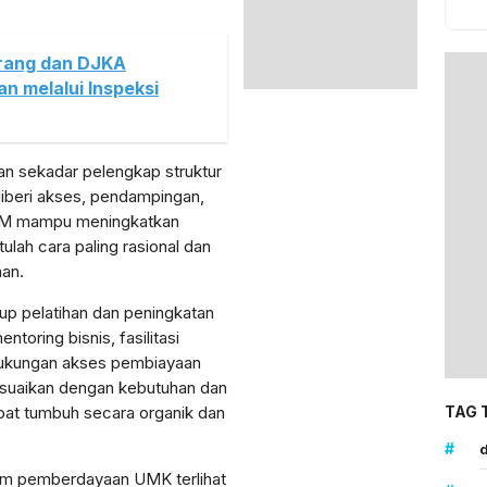
rang dan DJKA
 melalui Inspeksi
sekadar pelengkap struktur
diberi akses, pendampingan,
KM mampu meningkatkan
ulah cara paling rasional dan
nan.
 pelatihan dan peningkatan
toring bisnis, fasilitasi
dukungan akses pembiayaan
suaikan dengan kebutuhan dan
TAG 
at tumbuh secara organik dan
#
d
ram pemberdayaan UMK terlihat