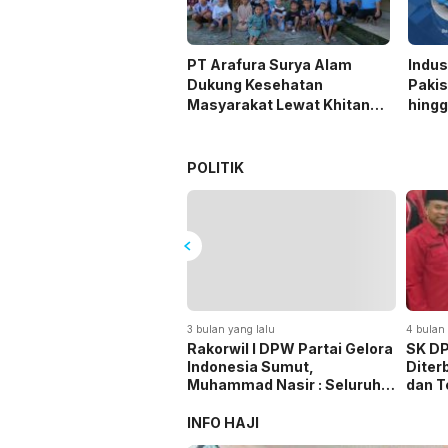
PT Arafura Surya Alam
Indus
Dukung Kesehatan
Pakis
Masyarakat Lewat Khitanan
hing
Massal di Kotabunan
Bersi
Terle
POLITIK
3 bulan yang lalu
4 bulan 
Rakorwil I DPW Partai Gelora
SK D
Indonesia Sumut,
Diter
Muhammad Nasir : Seluruh
dan T
Kader Harus Berwawasan,
Koma
Berideologisasi, Militan dan
INFO HAJI
Membawa Warna Baru