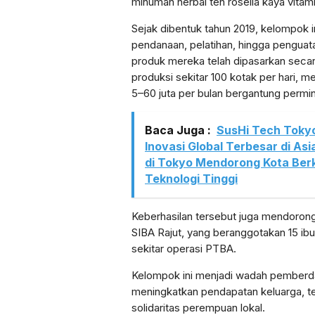
minuman herbal teh rosella kaya vitam
Sejak dibentuk tahun 2019, kelompok 
pendanaan, pelatihan, hingga penguat
produk mereka telah dipasarkan secar
produksi sekitar 100 kotak per hari, 
5–60 juta per bulan bergantung permin
Baca Juga :
SusHi Tech Tokyo
Inovasi Global Terbesar di As
di Tokyo Mendorong Kota Berk
Teknologi Tinggi
Keberhasilan tersebut juga mendorong
SIBA Rajut, yang beranggotakan 15 ib
sekitar operasi PTBA.
Kelompok ini menjadi wadah pemberd
meningkatkan pendapatan keluarga, t
solidaritas perempuan lokal.