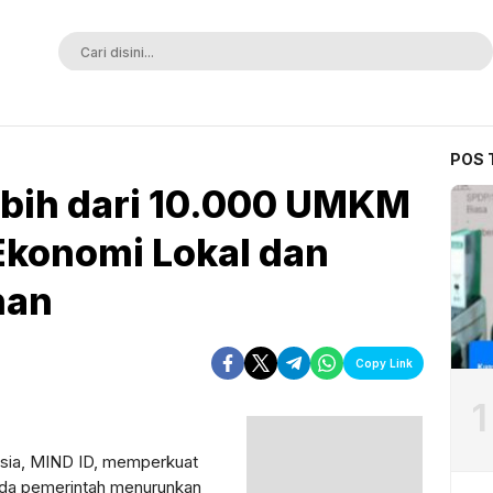
ak Terkalahkan
POS 
ebih dari 10.000 UMKM
Ekonomi Lokal dan
nan
Copy Link
1
esia, MIND ID, memperkuat
da pemerintah menurunkan