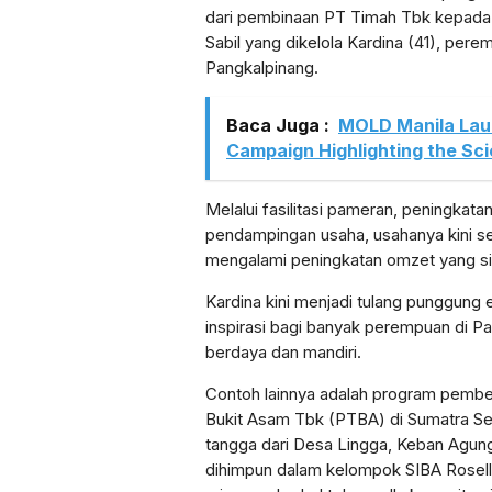
dari pembinaan PT Timah Tbk kep
Sabil yang dikelola Kardina (41), per
Pangkalpinang.
Baca Juga :
MOLD Manila Lau
Campaign Highlighting the Sc
Melalui fasilitasi pameran, peningkata
pendampingan usaha, usahanya kini se
mengalami peningkatan omzet yang sig
Kardina kini menjadi tulang punggung
inspirasi bagi banyak perempuan di Pa
berdaya dan mandiri.
Contoh lainnya adalah program pemb
Bukit Asam Tbk (PTBA) di Sumatra Sel
tangga dari Desa Lingga, Keban Agung
dihimpun dalam kelompok SIBA Rosel