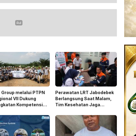
 Group melalui PTPN
Perawatan LRT Jabodebek
gional VII Dukung
Berlangsung Saat Malam,
ngkatan Kompetensi
Tim Kesehatan Jaga
atur Perkebunan Lewat
Kondisi Petugas
ihan Avenza Maps di
Kanan