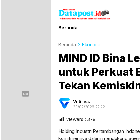
Datapost.id
Kebenaran Selalu Disalahkan, Tetapi T
Beranda
Beranda
Ekonomi
MIND ID Bina L
untuk Perkuat 
Tekan Kemiski
Vritimes
23/02/2026 22:22
Viewers :
379
Holding Industri Pertambangan Indon
komitmennya dalam mendukung agen