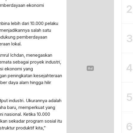
pemberdayaan ekonomi
2
ina lebih dari 10.000 pelaku
menjadikannya salah satu
3
endukung pemberdayaan
raan lokal.
Amrul Ichdan, menegaskan
semata sebagai proyek industri,
4
asi ekonomi yang
an peningkatan kesejahteraan
ber daya alam hingga hilir
5
utput industri. Ukurannya adalah
saha baru, memperkuat yang
 nasional. Ketika 10.000
an sekadar program sosial itu
6
uktur produktif kita,”