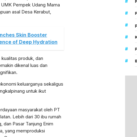
#
ada UMK Pempek Udang Mama
empuan asal Desa Kerabut,
#
P
#
p
nches Skin Booster
#
ience of Deep Hydration
#
n kualitas produk, dan
#
makin dikenal luas dan
nifikan.
 ekonomi keluarganya sekaligus
ngkalpinang untuk ikut
erdayaan masyarakat oleh PT
atan. Lebih dari 30 ibu rumah
, dan Pasar Tanjung Enim
la, yang memproduksi