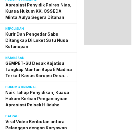
Penyidik Polres Nias
Apresiasi Penyidik Polres Nias,
Kuasa Hukum KK. OSSEDA
Minta Aulya Segera Ditahan
KEPOLISIAN
Kurir Dan Pengedar Sabu
Ditangkap Di Loket Satu Nusa
Kotanopan
KEJAKSAAN
GEMPET-SU Desak Kajatisu
Tangkap Mantan Bupati Madina
Terkait Kasus Korupsi Desa
Digital
HUKUM & KRIMINAL
Naik Tahap Penyidikan, Kuasa
Hukum Korban Penganiayaan
Apresiasi Polsek Hiliduho
DAERAH
Viral Video Keributan antara
Pelanggan dengan Karyawan