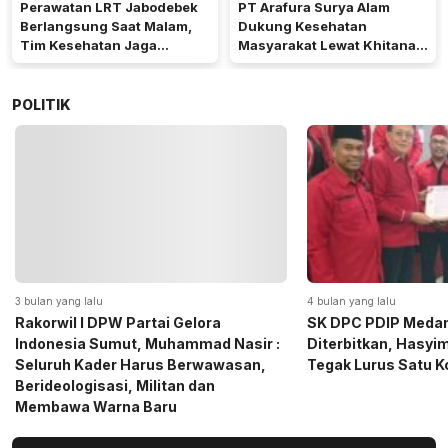
Perawatan LRT Jabodebek
PT Arafura Surya Alam
Berlangsung Saat Malam,
Dukung Kesehatan
Tim Kesehatan Jaga
Masyarakat Lewat Khitanan
Kondisi Petugas
Massal di Kotabunan
POLITIK
4 bulan yang lalu
5 bulan yang lalu
SK DPC PDIP Medan Resmi
Momen Haru Jelang
Diterbitkan, Hasyim SE: Solid dan
Gerindra Sumut Ba
Tegak Lurus Satu Komando
Sembako kepada CS 
Medan