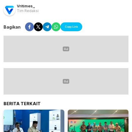
Vritimes
,
,
Tim Redaksi
Bagikan
Copy Link
lensabidik.com
BERITA TERKAIT