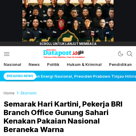
lensamata.id
Nasional
News
Politik
Hukum & Kriminal
Pendidikan
Datapost.id
Kebenaran Selalu Disalahkan, Tetapi Tak
Terkalahkan
residen Prabowo Tinjau Hilirisasi Bioetanol PTPN I (Persero), Subh
BREAKING NEWS
Home
Ekonomi
Semarak Hari Kartini, Pekerja BRI
Branch Office Gunung Sahari
Kenakan Pakaian Nasional
Beraneka Warna