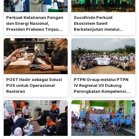
Perkuat Ketahanan Pangan
Sucofindo Perkuat
dan Energi Nasional,
Ekosistem Sawit
Presiden Prabowo Tinjau
Berkelanjutan melalui
Hilirisasi Bioetanol PTPN I
Circular Economy
(Persero), Subholding
Perkebunan Nusantara
POST Hadir sebagai Solusi
PTPN Group melalui PTPN
POS untuk Operasional
IV Regional VII Dukung
Restoran
Peningkatan Kompetensi
Aparatur Perkebunan Lewat
Pelatihan Avenza Maps di
Way Kanan