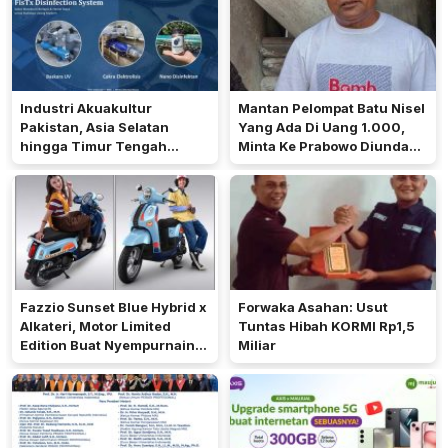
Industri Akuakultur
Mantan Pelompat Batu Nisel
Pakistan, Asia Selatan
Yang Ada Di Uang 1.000,
hingga Timur Tengah
Minta Ke Prabowo Diundang
Bersiap Terapkan Solusi
Pada 17 Agustus Di Istana
Terlengkap dari Indonesia
Fazzio Sunset Blue Hybrid x
Forwaka Asahan: Usut
Alkateri, Motor Limited
Tuntas Hibah KORMI Rp1,5
Edition Buat Nyempurnain
Miliar
Look Retro-Future Lo