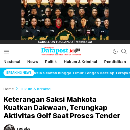
lensamata.id
Nasional
News
Politik
Hukum & Kriminal
Pendidikan
Datapost.id
Kebenaran Selalu Disalahkan, Tetapi Tak
Terkalahkan
imur Tengah Bersiap Terapkan Solusi Terlengkap dari Indonesia
BREAKING NEWS
Home
Hukum & Kriminal
Keterangan Saksi Mahkota
Kuatkan Dakwaan, Terungkap
Aktivitas Golf Saat Proses Tender
redaksi