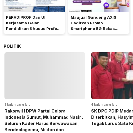
PERADIPROF Dan UI
Maujual Gandeng AXIS
Kerjasama Gelar
Hadirkan Promo
Pendidikan Khusus Profesi
Smartphone 5G Bekas
Advokat
dengan Bonus Kuota
POLITIK
4 bulan yang lalu
5 bulan yang lalu
SK DPC PDIP Medan Resmi
Momen Haru Jelang
Diterbitkan, Hasyim SE: Solid dan
Gerindra Sumut Ba
Tegak Lurus Satu Komando
Sembako kepada CS 
Medan