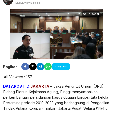
14/04/2026 19:18
Perbesar
Bagikan
Copy Link
Viewers :
157
DATAPOST.ID
JAKARTA
– Jaksa Penuntut Umum (JPU)
Bidang Pidsus Kejaksaan Agung, Ringgi menyampaikan
postsumatera.id
perkembangan persidangan kasus dugaan korupsi tata kelola
Pertamina periode 2019-2023 yang berlangsung di Pengadilan
Tindak Pidana Korupsi (Tipikor) Jakarta Pusat, Selasa (14/4).