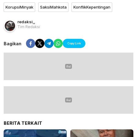
KorupsiMinyak
SaksiMahkota
KonflikKepentingan
redaksi
,
,
Tim Redaksi
Bagikan
Copy Link
BERITA TERKAIT