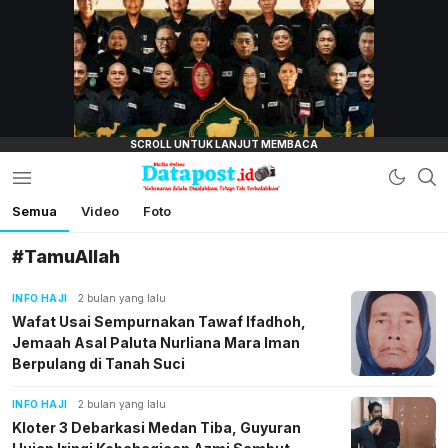
lensamata.id
Semua
Video
Foto
Datapost.id
Kebenaran Selalu Disalahkan, Tetapi Tak
Terkalahkan
#TamuAllah
INFO HAJI
2 bulan yang lalu
Wafat Usai Sempurnakan Tawaf Ifadhoh,
Jemaah Asal Paluta Nurliana Mara Iman
Berpulang di Tanah Suci
INFO HAJI
2 bulan yang lalu
Kloter 3 Debarkasi Medan Tiba, Guyuran