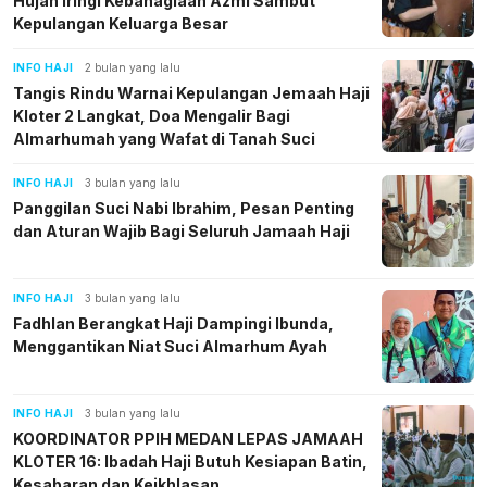
Hujan Iringi Kebahagiaan Azmi Sambut
Kepulangan Keluarga Besar
INFO HAJI
2 bulan yang lalu
Tangis Rindu Warnai Kepulangan Jemaah Haji
Kloter 2 Langkat, Doa Mengalir Bagi
Almarhumah yang Wafat di Tanah Suci
INFO HAJI
3 bulan yang lalu
Panggilan Suci Nabi Ibrahim, Pesan Penting
dan Aturan Wajib Bagi Seluruh Jamaah Haji
INFO HAJI
3 bulan yang lalu
Fadhlan Berangkat Haji Dampingi Ibunda,
Menggantikan Niat Suci Almarhum Ayah
postsumatera.id
INFO HAJI
3 bulan yang lalu
KOORDINATOR PPIH MEDAN LEPAS JAMAAH
KLOTER 16: Ibadah Haji Butuh Kesiapan Batin,
Kesabaran dan Keikhlasan