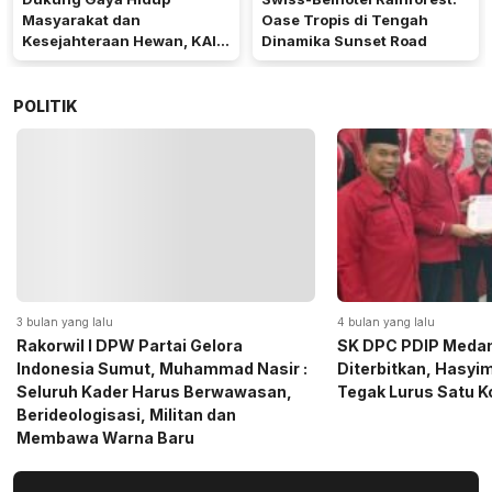
Masyarakat dan
Oase Tropis di Tengah
Kesejahteraan Hewan, KAI
Dinamika Sunset Road
Logistik Layani Lebih dari
90 Ribu Hewan Peliharaan
pada Semester I 2026
POLITIK
4 bulan yang lalu
5 bulan yang lalu
SK DPC PDIP Medan Resmi
Momen Haru Jelang
Diterbitkan, Hasyim SE: Solid dan
Gerindra Sumut Ba
Tegak Lurus Satu Komando
Sembako kepada CS 
Medan