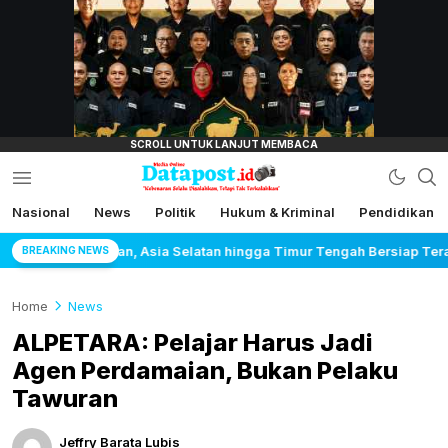
lensamata.id
Nasional
News
Politik
Hukum & Kriminal
Pendidikan
Datapost.id
Kebenaran Selalu Disalahkan, Tetapi Tak
Terkalahkan
 hingga Timur Tengah Bersiap Terapkan Solusi Terlengkap dari Indone
BREAKING NEWS
Home
News
ALPETARA: Pelajar Harus Jadi
Agen Perdamaian, Bukan Pelaku
Tawuran
Jeffry Barata Lubis