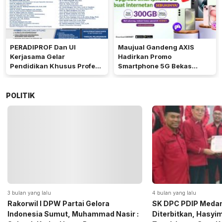
PERADIPROF Dan UI
Maujual Gandeng AXIS
Kerjasama Gelar
Hadirkan Promo
Pendidikan Khusus Profesi
Smartphone 5G Bekas
Advokat
dengan Bonus Kuota
POLITIK
4 bulan yang lalu
5 bulan yang lalu
SK DPC PDIP Medan Resmi
Momen Haru Jelang
Diterbitkan, Hasyim SE: Solid dan
Gerindra Sumut Ba