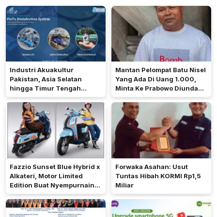
Industri Akuakultur
Mantan Pelompat Batu Nisel
Pakistan, Asia Selatan
Yang Ada Di Uang 1.000,
hingga Timur Tengah
Minta Ke Prabowo Diundang
Bersiap Terapkan Solusi
Pada 17 Agustus Di Istana
Terlengkap dari Indonesia
Fazzio Sunset Blue Hybrid x
Forwaka Asahan: Usut
Alkateri, Motor Limited
Tuntas Hibah KORMI Rp1,5
Edition Buat Nyempurnain
Miliar
Look Retro-Future Lo