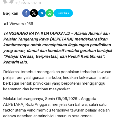
15/06/2026 17:31
Bagikan
Copy Link
Viewers :
166
TANGERANG RAYA II DATAPOST.ID – Aliansi Alumni dan
Pelajar Tangerang Raya (ALPETARA) mendeklarasikan
komitmennya untuk menciptakan lingkungan pendidikan
yang aman, damai dan kondusif melalui gerakan bertajuk
“Pelajar Cerdas, Berprestasi, dan Peduli Kamtibmas”,
kemarin lalu.
Deklarasi tersebut menegaskan penolakan terhadap tawuran
pelajar, penyalahgunaan narkoba, tindakan kekerasan, serta
berbagai bentuk provokasi yang berpotensi mengganggu
keamanan dan ketertiban masyarakat.
postsumatera.id
Melalui keterangannya, Senin (15/06/2026). Anggota
ALPETARA, Rizki Anggara, menjelaskan bahwa, salah satu
faktor utama yang memicu terjadinya tawuran pelajar adalah
adanya gesekan antarindividu maupun rasa gengsi