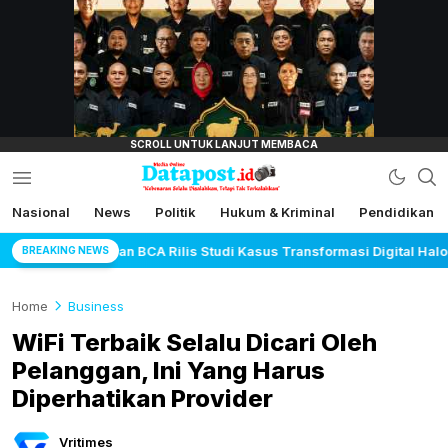
lensamata.id
Nasional
News
Politik
Hukum & Kriminal
Pendidikan
Datapost.id
Kebenaran Selalu Disalahkan, Tetapi Tak
Terkalahkan
i Kasus Transformasi Digital Halo BCA
Korlantas Polri
BREAKING NEWS
Home
Business
WiFi Terbaik Selalu Dicari Oleh
Pelanggan, Ini Yang Harus
Diperhatikan Provider
Vritimes