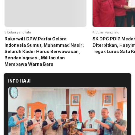
4 bulan yang lalu
5 bulan yang lalu
SK DPC PDIP Medan Resmi
Momen Haru Jelang
Diterbitkan, Hasyim SE: Solid dan
Gerindra Sumut Ba
Tegak Lurus Satu Komando
Sembako kepada CS 
Medan
INFO HAJI