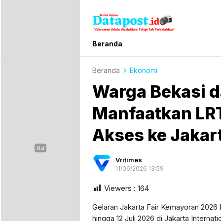
Datapost.id
Kebenaran Selalu Disalahkan, Tetapi T
Beranda
Beranda
Ekonomi
Warga Bekasi d
Manfaatkan LR
Akses ke Jakar
Vritimes
11/06/2026 13:59
Viewers :
164
Gelaran Jakarta Fair Kemayoran 2026 ke
hingga 12 Juli 2026 di Jakarta Interna