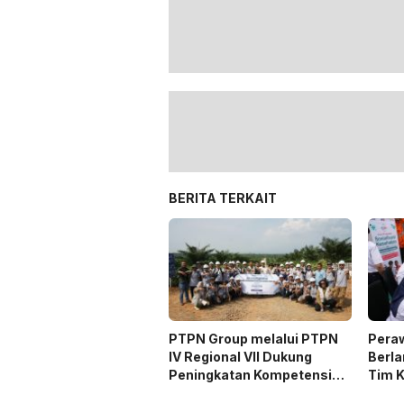
BERITA TERKAIT
PTPN Group melalui PTPN
Pera
IV Regional VII Dukung
Berl
Peningkatan Kompetensi
Tim 
Aparatur Perkebunan Lewat
Kondi