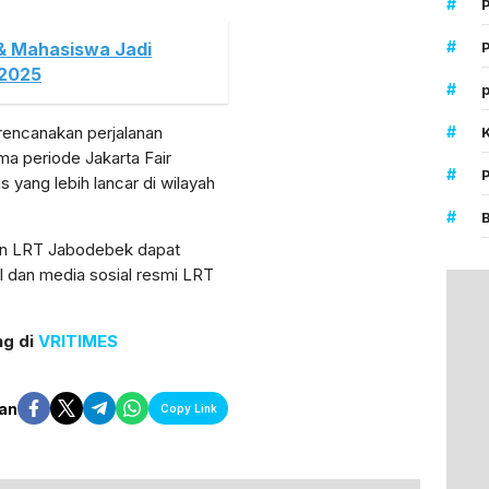
#
#
 & Mahasiswa Jadi
P
 2025
#
p
#
encanakan perjalanan
ma periode Jakarta Fair
#
yang lebih lancar di wilayah
#
nan LRT Jabodebek dapat
I dan media sosial resmi LRT
ng di
VRITIMES
an
Copy Link