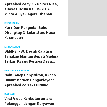
Penyidik Polres Nias
Apresiasi Penyidik Polres Nias,
Kuasa Hukum KK. OSSEDA
Minta Aulya Segera Ditahan
KEPOLISIAN
Kurir Dan Pengedar Sabu
Ditangkap Di Loket Satu Nusa
Kotanopan
KEJAKSAAN
GEMPET-SU Desak Kajatisu
Tangkap Mantan Bupati Madina
Terkait Kasus Korupsi Desa
Digital
HUKUM & KRIMINAL
Naik Tahap Penyidikan, Kuasa
Hukum Korban Penganiayaan
Apresiasi Polsek Hiliduho
DAERAH
Viral Video Keributan antara
Pelanggan dengan Karyawan