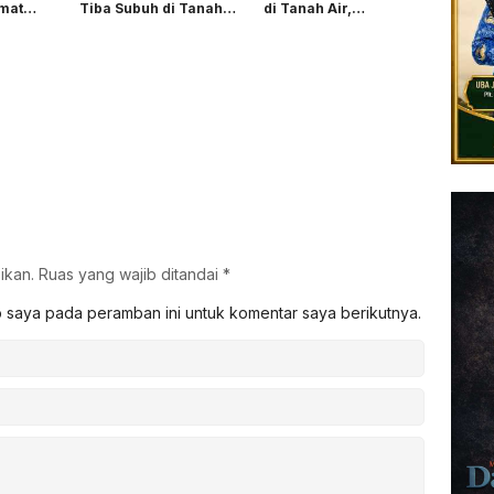
amat
Tiba Subuh di Tanah
di Tanah Air,
,
Air
Diharapkan Jadi
aji
Teladan Tebarkan
Kedamaian
ikan.
Ruas yang wajib ditandai
*
b saya pada peramban ini untuk komentar saya berikutnya.