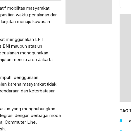
tif mobilitas masyarakat
epastian waktu perjalanan dan
i lanjutan menuju kawasan
apat menggunakan LRT
s BNI maupun stasiun
n perjalanan menggunakan
njutan menuju area Jakarta
tempuh, penggunaan
fisien karena masyarakat tidak
kendaraan dan keterbatasan
stasiun yang menghubungkan
TAG 
integrasi dengan berbagai moda
#
d
ta, Commuter Line,
sh.