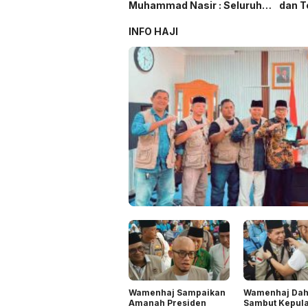
Muhammad Nasir : Seluruh
dan T
Kader Harus Berwawasan,
Koma
Berideologisasi, Militan dan
INFO HAJI
Membawa Warna Baru
Wamenhaj Sampaikan
Wamenhaj Dah
Amanah Presiden
Sambut Kepul