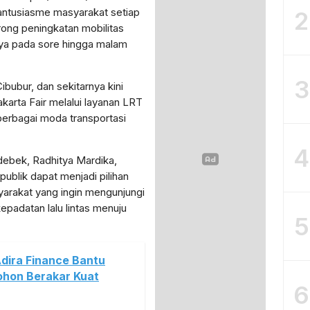
antusiasme masyarakat setiap
2
ong peningkatan mobilitas
a pada sore hingga malam
3
ibubur, dan sekitarnya kini
akarta Fair melalui layanan LRT
berbagai moda transportasi
4
debek, Radhitya Mardika,
ublik dapat menjadi pilihan
syarakat yang ingin mengunjungi
epadatan lalu lintas menuju
5
Adira Finance Bantu
hon Berakar Kuat
6