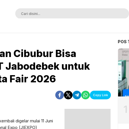
ak Terkalahkan
POS 
an Cibubur Bisa
T Jabodebek untuk
ta Fair 2026
Copy Link
1
mbali digelar mulai 11 Juni
tional Expo (JIEXPO)