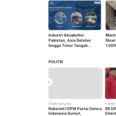
Pelatihan Avenza Maps di
Way Kanan
Industri Akuakultur
Mant
Pakistan, Asia Selatan
Nisel
hingga Timur Tengah
1.000
Bersiap Terapkan Solusi
Diun
Terlengkap dari Indonesia
Di Is
POLITIK
3 bulan yang lalu
4 bulan 
Rakorwil I DPW Partai Gelora
SK D
Indonesia Sumut,
Diter