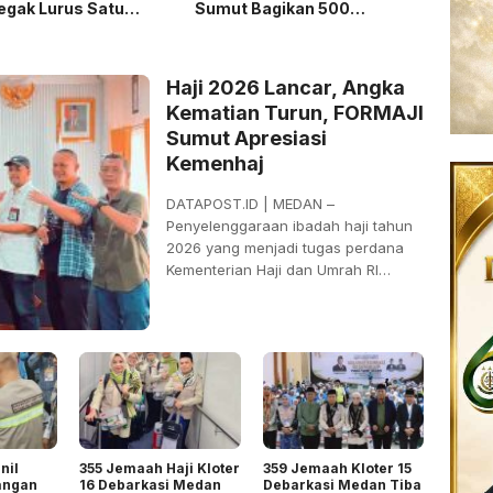
egak Lurus Satu
Sumut Bagikan 500
Sembak
ndo
Sembako kepada CS dan
Securi
Security di Medan
Haji 2026 Lancar, Angka
Kematian Turun, FORMAJI
Sumut Apresiasi
Kemenhaj
DATAPOST.ID | MEDAN –
Penyelenggaraan ibadah haji tahun
2026 yang menjadi tugas perdana
Kementerian Haji dan Umrah RI
setelah
nil
355 Jemaah Haji Kloter
359 Jemaah Kloter 15
angan
16 Debarkasi Medan
Debarkasi Medan Tiba