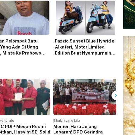
an Pelompat Batu
Fazzio Sunset Blue Hybrid x
 Yang Ada Di Uang
Alkateri, Motor Limited
, Minta Ke Prabowo
Edition Buat Nyempurnain
dang Pada 17 Agustus
Look Retro-Future Lo
tana
yang lalu
5 bulan yang lalu
5 bulan ya
PC PDIP Medan Resmi
Momen Haru Jelang
Jelang 
bitkan, Hasyim SE: Solid
Lebaran! DPD Gerindra
Gerind