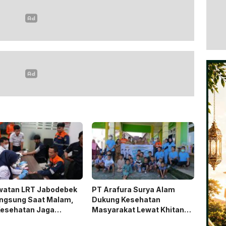
watan LRT Jabodebek
PT Arafura Surya Alam
angsung Saat Malam,
Dukung Kesehatan
Kesehatan Jaga
Masyarakat Lewat Khitanan
si Petugas
Massal di Kotabunan