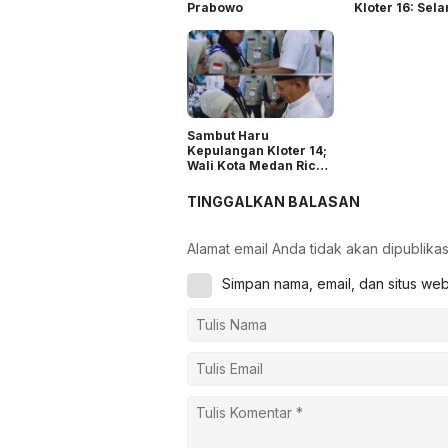
Prabowo
Kloter 16: Sel
Tiba di Medan
Semoga Jadi H
Mabrur
Sambut Haru
Kepulangan Kloter 14;
Wali Kota Medan Rico
Sampaikan Duka
Mendalam kepada
TINGGALKAN BALASAN
Keluarga Jemaah Haji
yang Wafat di Tanah
Suci
Alamat email Anda tidak akan dipublikas
Simpan nama, email, dan situs we