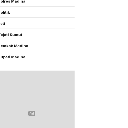
Polres Madina
olitik
eti
Kejati Sumut
Pemkab Madina
Bupati Madina