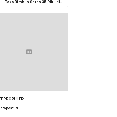
Toko Rimbun Serba 35 Ribu di
Gunungsitoli, Sudah Selesai
Secara Kekeluargaan
TERPOPULER
atapost.id