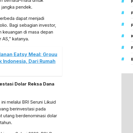
kan semata-mata untuk
#
 jangka pendek.
#
P
erbeda dapat menjadi
#
p
olio. Bagi sebagian investor,
han keuangan di masa depan
#
r AS,” katanya.
#
lanan Eatsy Meal: Grouu
#
k Indonesia, Dari Rumah
vestasi Dolar Reksa Dana
i melalui BRI Seruni Likuid
yang berinvestasi pada
at utang berdenominasi dolar
tahun.