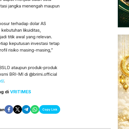
vestasi jangka menengah maupun
sposur terhadap dolar AS
kebutuhan likuiditas,
di titik awal yang relevan.
tiap keputusan investasi tetap
ofil risiko masing-masing,”
i BSLD ataupun produk-produk
esmi BRI-MI di @brimi.official
id/
.
ng di
VRITIMES
an
Copy Link