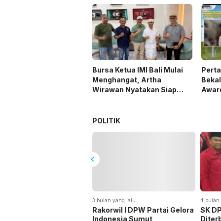
Bursa Ketua IMI Bali Mulai
Pert
Menghangat, Artha
Bekal
Wirawan Nyatakan Siap
Awar
Maju
Bumi
Wawa
POLITIK
3 bulan yang lalu
4 bulan ya
Rakorwil I DPW Partai Gelora
SK DPC
Indonesia Sumut,
Diterbi