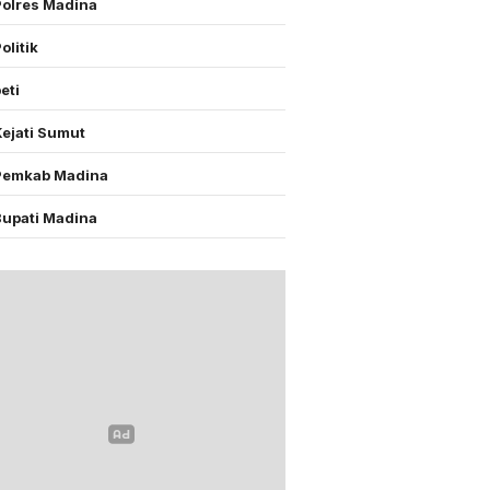
Polres Madina
olitik
eti
Kejati Sumut
Pemkab Madina
Bupati Madina