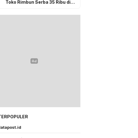
Toko Rimbun Serba 35 Ribu di
Gunungsitoli, Sudah Selesai
Secara Kekeluargaan
TERPOPULER
atapost.id