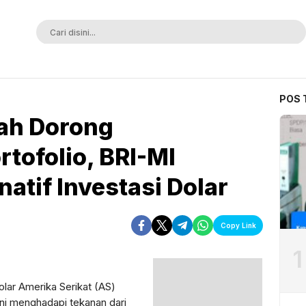
ak Terkalahkan
POS 
iah Dorong
rtofolio, BRI-MI
atif Investasi Dolar
Copy Link
1
dolar Amerika Serikat (AS)
ini menghadapi tekanan dari