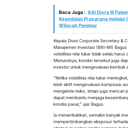
Baca Juga :
KAI Divre III Pal
Keandalan Prasarana melalui C
Wilayah Penimur
Kepala Divisi Corporate Secretary &
Manajemen Investasi (BRI-MI) Bagus 
volatilitas nilai tukar tidak selalu haru
Menurutnya, kondisi tersebut juga d
investor untuk mengevaluasi kembali al
“Ketika volatilitas nilai tukar meningka
lebih aktif mengevaluasi komposisi a
mengelola risiko, tetapi juga mencari 
dapat membantu menjaga keseimbanga
kondisi pasar,” ujar Bagus.
Ia menambahkan, semakin banyak inve
mempertimbangkan eksposur terhadap 