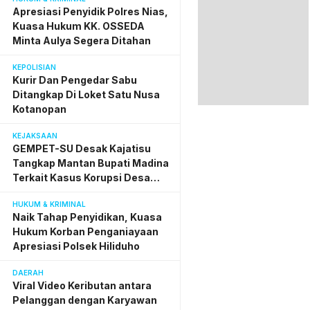
Penyidik Polres Nias
Apresiasi Penyidik Polres Nias,
Kuasa Hukum KK. OSSEDA
Minta Aulya Segera Ditahan
KEPOLISIAN
Kurir Dan Pengedar Sabu
Ditangkap Di Loket Satu Nusa
Kotanopan
KEJAKSAAN
GEMPET-SU Desak Kajatisu
Tangkap Mantan Bupati Madina
Terkait Kasus Korupsi Desa
Digital
HUKUM & KRIMINAL
Naik Tahap Penyidikan, Kuasa
Hukum Korban Penganiayaan
Apresiasi Polsek Hiliduho
DAERAH
Viral Video Keributan antara
Pelanggan dengan Karyawan