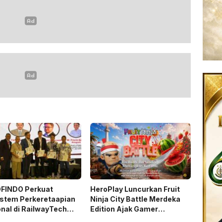
FINDO Perkuat
HeroPlay Luncurkan Fruit
istem Perkeretaapian
Ninja City Battle Merdeka
nal di RailwayTech
Edition Ajak Gamer
nesia 2026
Indonesia Bermain