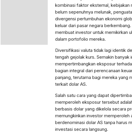
kombinasi faktor eksternal, kebijaka
belum sepenuhnya melunak, penguatan
divergensi pertumbuhan ekonomi globa
keluar dari pasar negara berkembang. D
membuat investor untuk memikirkan u
dalam portofolio mereka.
Diversifikasi valuta tidak lagi identik 
tengah gejolak kurs. Semakin banyak 
mempertimbangkan eksposur terhadap
bagian integral dari perencanaan ke
panjang, terutama bagi mereka yang me
terkait dolar AS.
Salah satu cara yang dapat dipertimba
memperoleh eksposur tersebut adalah 
berbasis dolar yang dikelola secara pr
memungkinkan investor memperoleh a
berdenominasi dolar AS tanpa harus 
investasi secara langsung.