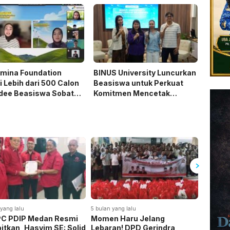
amina Foundation
BINUS University Luncurkan
i Lebih dari 500 Calon
Beasiswa untuk Perkuat
dee Beasiswa Sobat
Komitmen Mencetak
 Hadapi Tahap
Talenta Bedampak bagi
ncara
Indonesia
ng lalu
5 bulan yang lalu
5 bulan yang
 PDIP Medan Resmi
Momen Haru Jelang
Jelang Id
tkan, Hasyim SE: Solid
Lebaran! DPD Gerindra
Gerindr