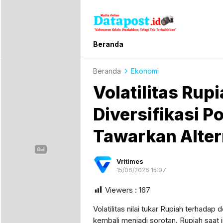
Datapost.id
Kebenaran Selalu Disalahkan, Tetapi T
Beranda
Beranda
Ekonomi
Volatilitas Rup
Diversifikasi Po
Tawarkan Altern
Vritimes
15/06/2026 15:07
Viewers :
167
Volatilitas nilai tukar Rupiah terhadap 
kembali menjadi sorotan. Rupiah saat 