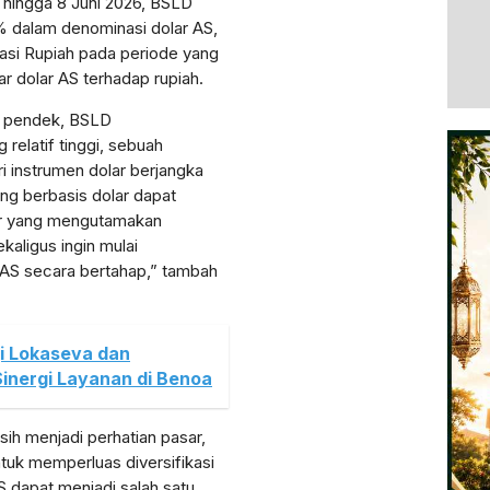
 hingga 8 Juni 2026, BSLD
% dalam denominasi dolar AS,
asi Rupiah pada periode yang
ar dolar AS terhadap rupiah.
a pendek, BSLD
 relatif tinggi, sebuah
 instrumen dolar berjangka
ng berbasis dolar dapat
tor yang mengutamakan
kaligus ingin mulai
AS secara bertahap,” tambah
gi Lokaseva dan
Sinergi Layanan di Benoa
asih menjadi perhatian pasar,
untuk memperluas diversifikasi
S dapat menjadi salah satu