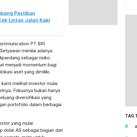
embang Pastikan
ek Lintas Jalan Kaki
 Communication PT BRI
Setyawan menilai adanya
s dipandang sebagai risiko.
apat menjadi momentum bagi
okasi aset yang dimiliki.
t, kami melihat investor mulai
setnya. Fokusnya bukan hanya
peluang diversifikasi yang
n portofolio dalam berbagai
TAG 
stor yang mulai
#
d
dolar AS sebagai bagian dari