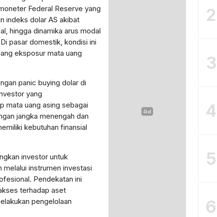
n moneter Federal Reserve yang
2
 indeks dolar AS akibat
l, hingga dinamika arus modal
i pasar domestik, kondisi ini
lang eksposur mata uang
3
dengan panic buying dolar di
investor yang
4
 mata uang asing sebagai
uangan jangka menengah dan
miliki kebutuhan finansial
5
ngkan investor untuk
melalui instrumen investasi
ofesional. Pendekatan ini
kses terhadap aset
6
melakukan pengelolaan