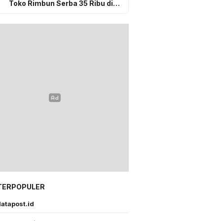
Toko Rimbun Serba 35 Ribu di
Gunungsitoli, Sudah Selesai
Secara Kekeluargaan
TERPOPULER
atapost.id