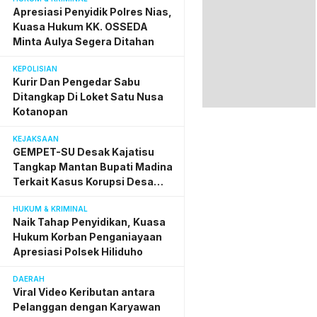
Penyidik Polres Nias
Apresiasi Penyidik Polres Nias,
Kuasa Hukum KK. OSSEDA
Minta Aulya Segera Ditahan
KEPOLISIAN
Kurir Dan Pengedar Sabu
Ditangkap Di Loket Satu Nusa
Kotanopan
KEJAKSAAN
GEMPET-SU Desak Kajatisu
Tangkap Mantan Bupati Madina
Terkait Kasus Korupsi Desa
Digital
HUKUM & KRIMINAL
Naik Tahap Penyidikan, Kuasa
Hukum Korban Penganiayaan
Apresiasi Polsek Hiliduho
DAERAH
Viral Video Keributan antara
Pelanggan dengan Karyawan