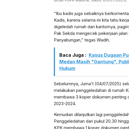
dinas PUPR Madina, Sabtu (05/07/2025). (
“Ibu kadis juga sebaiknya berkomentar.
Kadis, karena selama ini kita tahu kerj
digeledah rumah dan kantornya, pagi
Pak Sekda mengecek pekerjaan jalan l
Panyabungan,” tegas Wadih.
Baca Juga :
Kasus Dugaan Pu
Medan Masih "Gantung", Publ
Hukum
Sebelumnya, Juma’t (04/07/2025) sel
melakukan penggeledahan di rumah 
membawa 3 koper dokumen penting di
2023-2024.
Kemudian dilanjutkan lagi penggeleda
Penggeledahan dari pukul 20.30 hingga 
KPK membawa 1 koper dokumen pentin