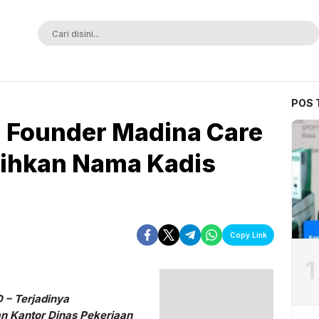
ak Terkalahkan
POS 
, Founder Madina Care
sihkan Nama Kadis
Copy Link
1
– Terjadinya
n Kantor Dinas Pekerjaan