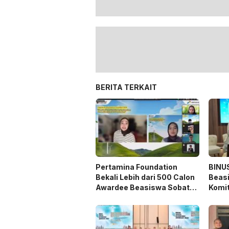
BERITA TERKAIT
Pertamina Foundation
BINUS
Bekali Lebih dari 500 Calon
Beas
Awardee Beasiswa Sobat
Komi
Bumi Hadapi Tahap
Tale
Wawancara
Indon