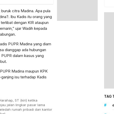
buruk citra Madina. Apa pula
a?. Ibu Kadis itu orang yang
k terlibat dengan KIR ataupun
kemarin,” ujar Wadih kepada
yabungan.
Kadis PUPR Madina yang diam
bisa dianggap ada hubungan
is PUPR dalam kasus yang
but.
dis PUPR Madina maupun KPK
-ganjing isu terhadap Kadis
TAG 
Harahap, ST (kiri) ketika
#
au jalan lingkar pasar lama
d
ledah rumah pribadi dan kantor