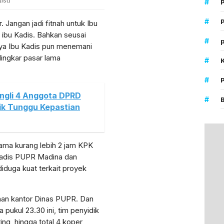
Ist)
#
#
P
 Jangan jadi fitnah untuk Ibu
a ibu Kadis. Bahkan seusai
#
p
nya Ibu Kadis pun menemani
ingkar pasar lama
#
#
ngli 4 Anggota DPRD
#
ik Tunggu Kepastian
ama kurang lebih 2 jam KPK
Kadis PUPR Madina dan
duga kuat terkait proyek
han kantor Dinas PUPR. Dan
pukul 23.30 ini, tim penyidik
g, hingga total 4 koper