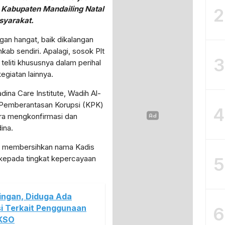
Kabupaten Mandailing Natal
2
yarakat.
ngan hangat, baik dikalangan
ab sendiri. Apalagi, sosok Plt
3
eliti khususnya dalam perihal
giatan lainnya.
dina Care Institute, Wadih Al-
i Pemberantasan Korupsi (KPK)
4
ra mengkonfirmasi dan
ina.
ak membersihkan nama Kadis
5
epada tingkat kepercayaan
ingan, Diduga Ada
i Terkait Penggunaan
6
 KSO