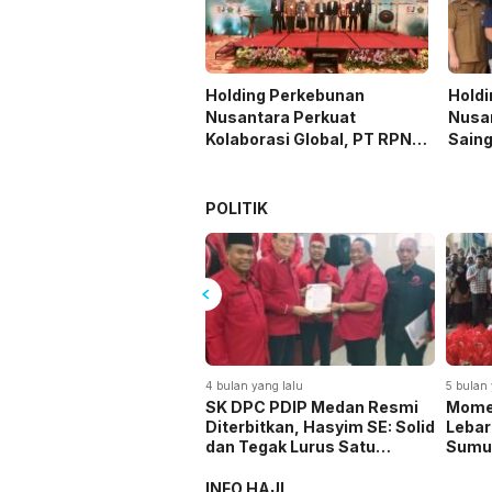
Holding Perkebunan
Hold
Nusantara Perkuat
Nusa
Kolaborasi Global, PT RPN
Saing
Gelar IRRDB Socio-
Prog
Economic Seminar 2026
POLITIK
n yang lalu
4 bulan yang lalu
5 bulan 
rwil I DPW Partai Gelora
SK DPC PDIP Medan Resmi
Mome
nesia Sumut,
Diterbitkan, Hasyim SE: Solid
Lebar
ammad Nasir : Seluruh
dan Tegak Lurus Satu
Sumut
er Harus Berwawasan,
Komando
Semb
deologisasi, Militan dan
Secur
INFO HAJI