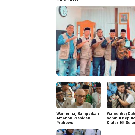
bawa Warna Baru
Wamenhaj Sampaikan
Wamenhaj Dah
Amanah Presiden
Sambut Kepul
Prabowo
Kloter 16: Sel
Tiba di Medan
Semoga Jadi H