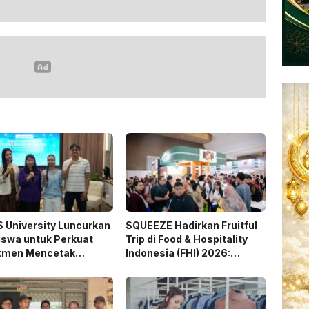
 University Luncurkan
SQUEEZE Hadirkan Fruitful
iswa untuk Perkuat
Trip di Food & Hospitality
tmen Mencetak
Indonesia (FHI) 2026:
nta Bedampak bagi
Wadah Kolaborasi yang
esia
Menghubungkan Inovasi,
Pengalaman, dan
Pertumbuhan Bersama