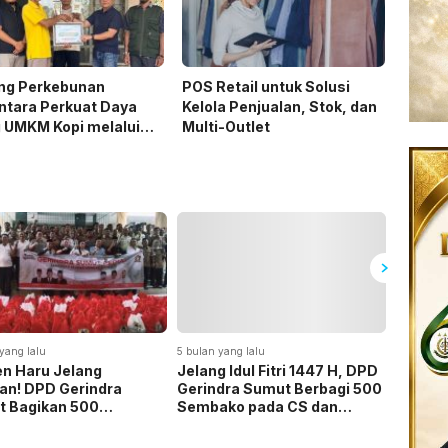
ing Perkebunan
POS Retail untuk Solusi
ntara Perkuat Daya
Kelola Penjualan, Stok, dan
 UMKM Kopi melalui
Multi-Outlet
ram TJSL PTPN I
yang lalu
5 bulan yang lalu
5 bulan ya
n Haru Jelang
Jelang Idul Fitri 1447 H, DPD
Dialog
an! DPD Gerindra
Gerindra Sumut Berbagi 500
Pemuda
 Bagikan 500
Sembako pada CS dan
Bahas P
ako kepada CS dan
Security
dan Pe
ity di Medan
Demok