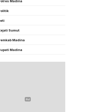
Polres Madina
olitik
eti
Kejati Sumut
Pemkab Madina
Bupati Madina