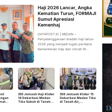
Haji 2026 Lancar, Angka
Kematian Turun, FORMAJI
Sumut Apresiasi
Kemenhaj
DATAPOST.ID | MEDAN –
Penyelenggaraan ibadah haji tahun
2026 yang menjadi tugas perdana
Kementerian Haji dan Umrah RI
setelah
nil
355 Jemaah Haji Kloter
359 Jemaah Kloter 15
angan
16 Debarkasi Medan
Debarkasi Medan Tiba
amat
Tiba Subuh di Tanah
di Tanah Air,
,
Air
Diharapkan Jadi
aji
Teladan Tebarkan