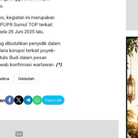
u.
yo, kegiatan ini merupakan
 PUPR Sumut TOP terkait
da 26 Juni 2025 lalu.
ng dibutuhkan penyidik dalam
ana korupsi terkait poyek-
tulis Budi dalam pesan
wab konfirmasi wartawan.
(*)
adina
Geledah
an
Copy Link