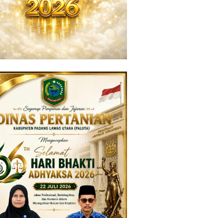
ng lalu
6 bulan yang lalu
 Nasional DPD
Dukung Program indonesia
 Demokrat Sumut:
ASRI, DPC Partai Gerindra
ilkada, Konstitusi,
Madina Bersihkan
ran Pemuda dalam
Lingkungan di Sekitar Posko
rasi