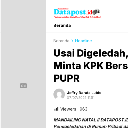
Datapost.id
Kebenaran Selalu Disalahkan, Tetapi T
Beranda
Beranda
Headline
Usai Digeledah
Minta KPK Ber
PUPR
Jeffry Barata Lubis
07/07/2025 11:51
Viewers :
963
MANDAILING NATAL II DATAPOST.ID 
Penggeledahan di Rumah Pribadi da