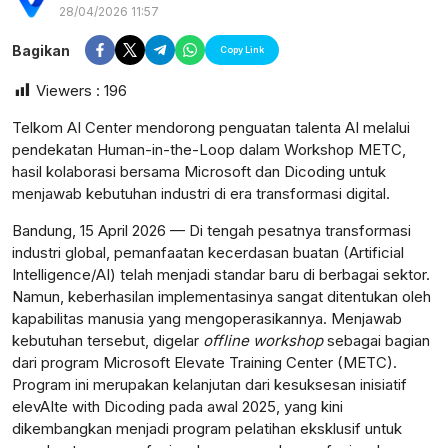
28/04/2026 11:57
Bagikan
Copy Link
Viewers :
196
Telkom AI Center mendorong penguatan talenta AI melalui
pendekatan Human-in-the-Loop dalam Workshop METC,
hasil kolaborasi bersama Microsoft dan Dicoding untuk
menjawab kebutuhan industri di era transformasi digital.
Bandung, 15 April 2026 — Di tengah pesatnya transformasi
industri global, pemanfaatan kecerdasan buatan (Artificial
Intelligence/AI) telah menjadi standar baru di berbagai sektor.
Namun, keberhasilan implementasinya sangat ditentukan oleh
kapabilitas manusia yang mengoperasikannya. Menjawab
kebutuhan tersebut, digelar
offline workshop
sebagai bagian
dari program Microsoft Elevate Training Center (METC).
postsumatera.id
Program ini merupakan kelanjutan dari kesuksesan inisiatif
elevAIte with Dicoding pada awal 2025, yang kini
dikembangkan menjadi program pelatihan eksklusif untuk