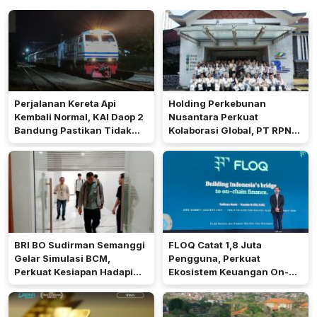
Perjalanan Kereta Api
Holding Perkebunan
Kembali Normal, KAI Daop 2
Nusantara Perkuat
Bandung Pastikan Tidak
Kolaborasi Global, PT RPN
Ada Kerusakan Prasarana
Terima Kunjungan Duke
maupun Infrastruktur
Corporate Education
Operasional Pasca Gempa
Pangandaran
BRI BO Sudirman Semanggi
FLOQ Catat 1,8 Juta
Gelar Simulasi BCM,
Pengguna, Perkuat
Perkuat Kesiapan Hadapi
Ekosistem Keuangan On-
Kondisi Darurat
Chain Bersama AWS