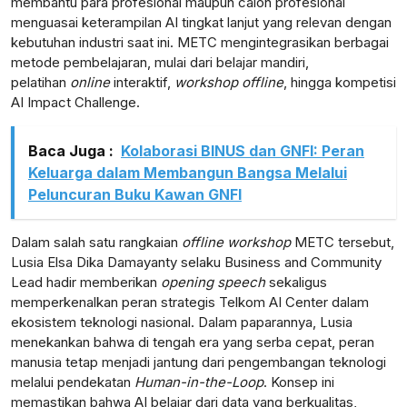
membantu para profesional maupun calon profesional
menguasai keterampilan AI tingkat lanjut yang relevan dengan
kebutuhan industri saat ini. METC mengintegrasikan berbagai
metode pembelajaran, mulai dari belajar mandiri,
pelatihan
online
interaktif,
workshop offline
, hingga kompetisi
AI Impact Challenge.
Baca Juga :
Kolaborasi BINUS dan GNFI: Peran
Keluarga dalam Membangun Bangsa Melalui
Peluncuran Buku Kawan GNFI
Dalam salah satu rangkaian
offline workshop
METC tersebut,
Lusia Elsa Dika Damayanty selaku Business and Community
Lead hadir memberikan
opening speech
sekaligus
memperkenalkan peran strategis Telkom AI Center dalam
ekosistem teknologi nasional. Dalam paparannya, Lusia
menekankan bahwa di tengah era yang serba cepat, peran
manusia tetap menjadi jantung dari pengembangan teknologi
melalui pendekatan
Human-in-the-Loop
. Konsep ini
memastikan bahwa AI belajar dari data yang berkualitas,