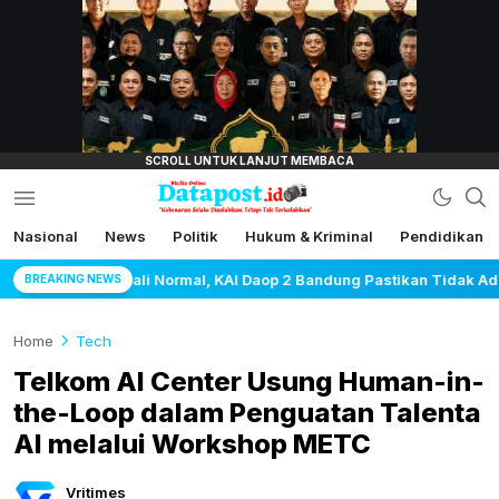
lensamata.id
Nasional
News
Politik
Hukum & Kriminal
Pendidikan
Datapost.id
Kebenaran Selalu Disalahkan, Tetapi Tak
Terkalahkan
 Daop 2 Bandung Pastikan Tidak Ada Kerusakan Prasarana maupun In
BREAKING NEWS
Home
Tech
Telkom AI Center Usung Human-in-
the-Loop dalam Penguatan Talenta
AI melalui Workshop METC
Vritimes