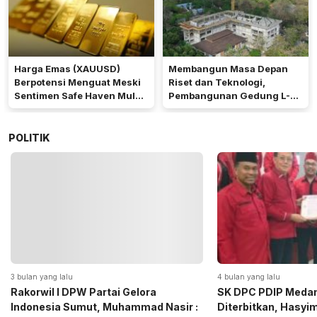
Harga Emas (XAUUSD)
Membangun Masa Depan
Berpotensi Menguat Meski
Riset dan Teknologi,
Sentimen Safe Haven Mulai
Pembangunan Gedung L-
Berkurang
SSIT Universitas Udayana
Capai Progres 47,11%
POLITIK
4 bulan yang lalu
5 bulan yang lalu
SK DPC PDIP Medan Resmi
Momen Haru Jelang
Diterbitkan, Hasyim SE: Solid dan
Gerindra Sumut Ba