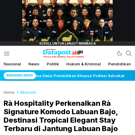
lensamata.id
Nasional
News
Politik
Hukum & Kriminal
Pendidikan
Datapost.id
Kebenaran Selalu Disalahkan, Tetapi Tak
Terkalahkan
 Khusus Profesi Advokat
Maujual Gandeng AXIS Hadi
BREAKING NEWS
Home
Ekonomi
Rà Hospitality Perkenalkan Rà
Signature Komodo Labuan Bajo,
Destinasi Tropical Elegant Stay
Terbaru di Jantung Labuan Bajo