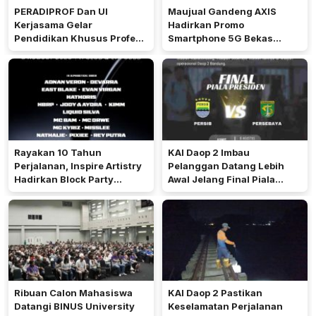
PERADIPROF Dan UI
Maujual Gandeng AXIS
Kerjasama Gelar
Hadirkan Promo
Pendidikan Khusus Profesi
Smartphone 5G Bekas
Advokat
dengan Bonus Kuota
Rayakan 10 Tahun
KAI Daop 2 Imbau
Perjalanan, Inspire Artistry
Pelanggan Datang Lebih
Hadirkan Block Party
Awal Jelang Final Piala
Terbesar di Jakarta
Presiden 2026
Ribuan Calon Mahasiswa
KAI Daop 2 Pastikan
Datangi BINUS University
Keselamatan Perjalanan