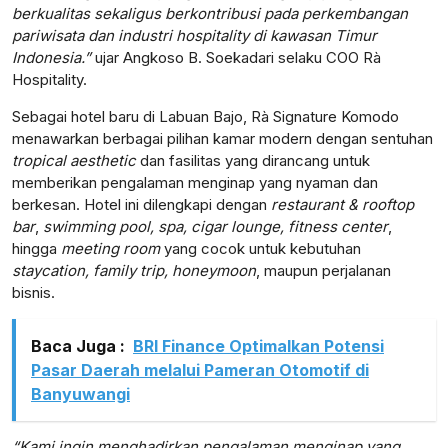
berkualitas sekaligus berkontribusi pada perkembangan
pariwisata dan industri hospitality di kawasan Timur
Indonesia.”
ujar Angkoso B. Soekadari selaku COO Rà
Hospitality.
lensabidik.com
Sebagai hotel baru di Labuan Bajo, Rà Signature Komodo
menawarkan berbagai pilihan kamar modern dengan sentuhan
tropical aesthetic
dan fasilitas yang dirancang untuk
memberikan pengalaman menginap yang nyaman dan
berkesan. Hotel ini dilengkapi dengan
restaurant & rooftop
bar
,
swimming pool, spa, cigar lounge, fitness center
,
hingga
meeting room
yang cocok untuk kebutuhan
staycation, family trip, honeymoon
, maupun perjalanan
bisnis.
Baca Juga :
BRI Finance Optimalkan Potensi
Pasar Daerah melalui Pameran Otomotif di
Banyuwangi
“Kami ingin menghadirkan pengalaman menginap yang