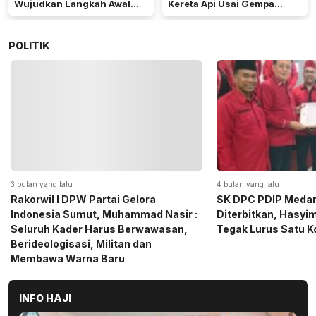
Wujudkan Langkah Awal
Kereta Api Usai Gempa
Menuju Karier Global
Pangandaran
POLITIK
4 bulan yang lalu
5 bulan yang lalu
SK DPC PDIP Medan Resmi
Momen Haru Jelang
Diterbitkan, Hasyim SE: Solid dan
Gerindra Sumut Ba
Tegak Lurus Satu Komando
Sembako kepada CS 
Medan
INFO HAJI