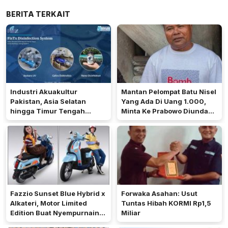
BERITA TERKAIT
Industri Akuakultur
Mantan Pelompat Batu Nisel
Pakistan, Asia Selatan
Yang Ada Di Uang 1.000,
hingga Timur Tengah
Minta Ke Prabowo Diundang
Bersiap Terapkan Solusi
Pada 17 Agustus Di Istana
Terlengkap dari Indonesia
Fazzio Sunset Blue Hybrid x
Forwaka Asahan: Usut
Alkateri, Motor Limited
Tuntas Hibah KORMI Rp1,5
Edition Buat Nyempurnain
Miliar
Look Retro-Future Lo