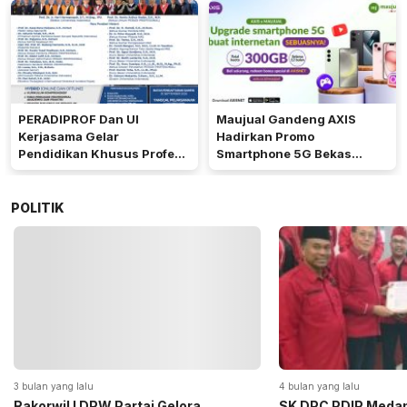
PERADIPROF Dan UI
Maujual Gandeng AXIS
Kerjasama Gelar
Hadirkan Promo
Pendidikan Khusus Profesi
Smartphone 5G Bekas
Advokat
dengan Bonus Kuota
POLITIK
4 bulan yang lalu
5 bulan yang lalu
SK DPC PDIP Medan Resmi
Momen Haru Jelang