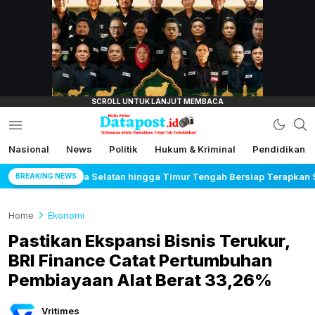
lensamata.id
Nasional
News
Politik
Hukum & Kriminal
Pendidikan
Datapost.id
Kebenaran Selalu Disalahkan, Tetapi Tak
Terkalahkan
a Timur Tengah Bersiap Terapkan Solusi Terlengkap dari Indonesia
BREAKING NEWS
Home
Ekonomi
Pastikan Ekspansi Bisnis Terukur,
BRI Finance Catat Pertumbuhan
Pembiayaan Alat Berat 33,26%
Vritimes