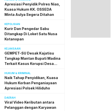
Penyidik Polres Nias
Apresiasi Penyidik Polres Nias,
Kuasa Hukum KK. OSSEDA
Minta Aulya Segera Ditahan
KEPOLISIAN
Kurir Dan Pengedar Sabu
Ditangkap Di Loket Satu Nusa
Kotanopan
KEJAKSAAN
GEMPET-SU Desak Kajatisu
Tangkap Mantan Bupati Madina
Terkait Kasus Korupsi Desa
Digital
HUKUM & KRIMINAL
Naik Tahap Penyidikan, Kuasa
Hukum Korban Penganiayaan
Apresiasi Polsek Hiliduho
DAERAH
Viral Video Keributan antara
Pelanggan dengan Karyawan