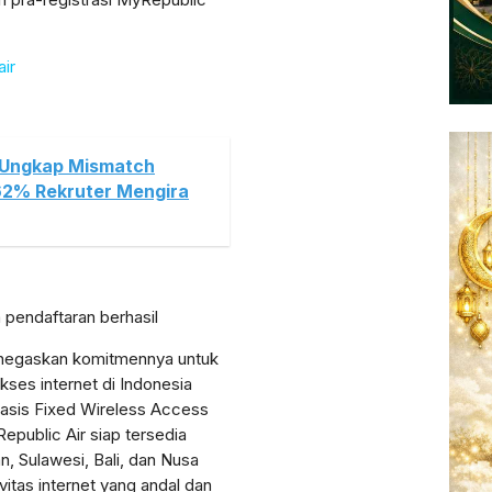
air
a Ungkap Mismatch
62% Rekruter Mengira
 pendaftaran berhasil
enegaskan komitmennya untuk
es internet di Indonesia
basis Fixed Wireless Access
epublic Air siap tersedia
n, Sulawesi, Bali, dan Nusa
itas internet yang andal dan