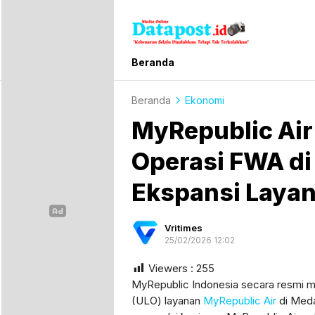
Datapost.id
Kebenaran Selalu Disalahkan, Tetapi T
Beranda
Beranda
Ekonomi
MyRepublic Air
Operasi FWA di
Ekspansi Layan
Vritimes
25/02/2026 12:02
Viewers :
255
MyRepublic Indonesia secara resmi me
(ULO) layanan
MyRepublic Air
di Meda