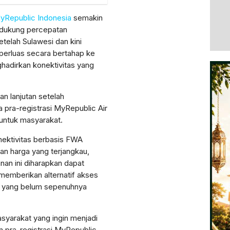
yRepublic Indonesia
semakin
dukung percepatan
etelah Sulawesi dan kini
iperluas secara bertahap ke
hadirkan konektivitas yang
n lanjutan setelah
pra-registrasi MyRepublic Air
 untuk masyarakat.
nektivitas berbasis FWA
n harga yang terjangkau,
anan ini diharapkan dapat
memberikan alternatif akses
ea yang belum sepenuhnya
syarakat yang ingin menjadi
an pra-registrasi MyRepublic