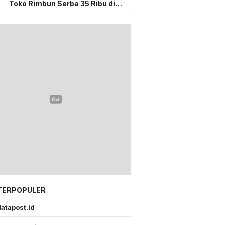
Toko Rimbun Serba 35 Ribu di
Gunungsitoli, Sudah Selesai
Secara Kekeluargaan
TERPOPULER
atapost.id