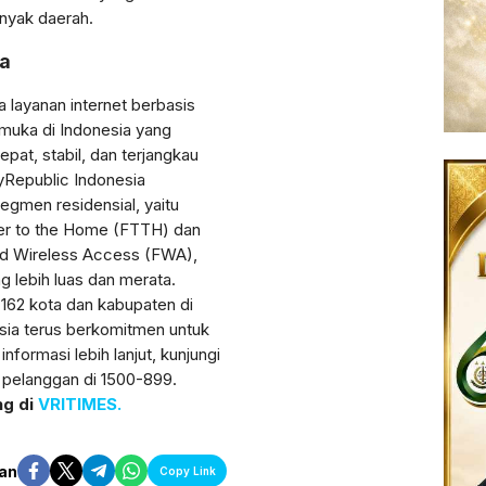
anyak daerah.
ia
 layanan internet berbasis
emuka di Indonesia yang
pat, stabil, dan terjangkau
yRepublic Indonesia
egmen residensial, yaitu
iber to the Home (FTTH) dan
ixed Wireless Access (FWA),
 lebih luas dan merata.
162 kota dan kabupaten di
sia terus berkomitmen untuk
formasi lebih lanjut, kunjungi
n pelanggan di 1500-899.
ng di
VRITIMES.
an
Copy Link