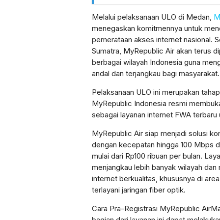
Melalui pelaksanaan ULO di Medan,
M
menegaskan komitmennya untuk men
pemerataan akses internet nasional. S
Sumatra, MyRepublic Air akan terus d
berbagai wilayah Indonesia guna meng
andal dan terjangkau bagi masyarakat.
Pelaksanaan ULO ini merupakan tahapa
MyRepublic Indonesia resmi membuka 
sebagai layanan internet FWA terbaru
MyRepublic Air siap menjadi solusi ko
dengan kecepatan hingga 100 Mbps da
mulai dari Rp100 ribuan per bulan. Lay
menjangkau lebih banyak wilayah dan 
internet berkualitas, khususnya di ar
terlayani jaringan fiber optik.
Cara Pra-Registrasi MyRepublic AirMa
bagian dari layanan ini dapat melakuk