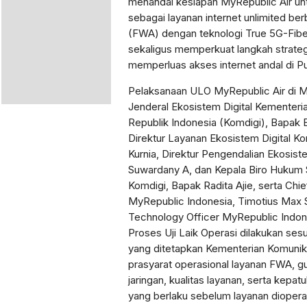
menandai kesiapan MyRepublic Air un
sebagai layanan internet unlimited be
(FWA) dengan teknologi True 5G-Fiber 
sekaligus memperkuat langkah strate
memperluas akses internet andal di P
Pelaksanaan ULO MyRepublic Air di Me
Jenderal Ekosistem Digital Kementeria
Republik Indonesia (Komdigi), Bapak 
Direktur Layanan Ekosistem Digital K
Kurnia, Direktur Pengendalian Ekosist
Suwardany A, dan Kepala Biro Hukum S
Komdigi, Bapak Radita Ajie, serta Chie
MyRepublic Indonesia, Timotius Max S
Technology Officer MyRepublic Indo
Proses Uji Laik Operasi dilakukan ses
yang ditetapkan Kementerian Komunika
prasyarat operasional layanan FWA, 
jaringan, kualitas layanan, serta kepat
yang berlaku sebelum layanan diopera