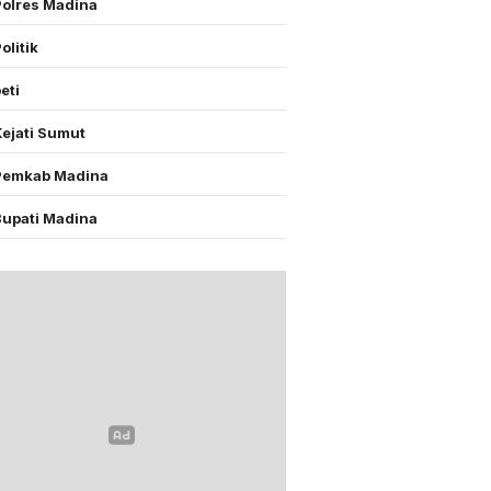
Polres Madina
olitik
eti
Kejati Sumut
Pemkab Madina
Bupati Madina