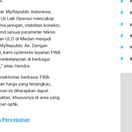
s.
#
cer MyRepublic Indonesia,
#
P
Uji Laik Operasi mencakup
#
p
 jaringan, stabilitas koneksi,
-end sesuai parameter teknis
#
aan ULO di Medan menjadi
l MyRepublic Air. Dengan
#
si, kami optimistis layanan FWA
#
 berkelanjutan di berbagai
” jelas Hendra.
onektivitas berbasis FWA
n harga yang terjangkau,
anan ini diharapkan dapat
ualitas, khususnya di area yang
ber optik.
n Percepatan