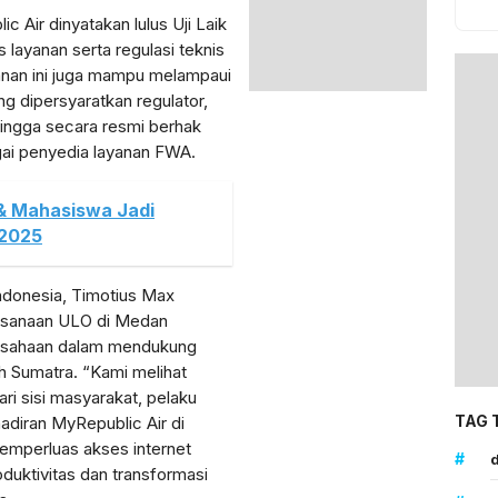
c Air dinyatakan lulus Uji Laik
 layanan serta regulasi teknis
anan ini juga mampu melampaui
 dipersyaratkan regulator,
ingga secara resmi berhak
gai penyedia layanan FWA.
 & Mahasiswa Jadi
 2025
ndonesia, Timotius Max
ksanaan ULO di Medan
rusahaan dalam mendukung
h Sumatra. “Kami melihat
ari sisi masyarakat, pelaku
TAG 
adiran MyRepublic Air di
emperluas akses internet
#
d
duktivitas dan transformasi