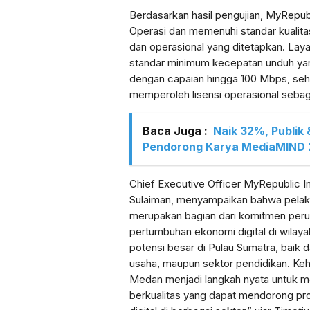
Berdasarkan hasil pengujian, MyRepubli
Operasi dan memenuhi standar kualitas
dan operasional yang ditetapkan. Lay
standar minimum kecepatan unduh yang
dengan capaian hingga 100 Mbps, seh
memperoleh lisensi operasional seba
Baca Juga :
Naik 32%, Publik
Pendorong Karya MediaMIND
Chief Executive Officer MyRepublic I
Sulaiman, menyampaikan bahwa pela
merupakan bagian dari komitmen pe
pertumbuhan ekonomi digital di wilaya
potensi besar di Pulau Sumatra, baik d
usaha, maupun sektor pendidikan. Keh
Medan menjadi langkah nyata untuk m
berkualitas yang dapat mendorong pro