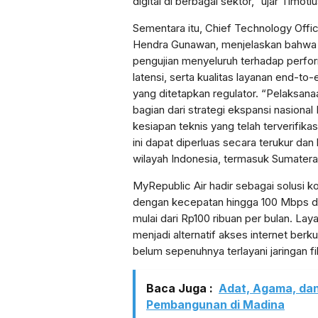
digital di berbagai sektor,” ujar Timotiu
Sementara itu, Chief Technology Offi
Hendra Gunawan, menjelaskan bahwa 
pengujian menyeluruh terhadap performa
latensi, serta kualitas layanan end-to
yang ditetapkan regulator. “Pelaksan
bagian dari strategi ekspansi nasiona
kesiapan teknis yang telah terverifika
ini dapat diperluas secara terukur dan
wilayah Indonesia, termasuk Sumatera,
MyRepublic Air hadir sebagai solusi k
dengan kecepatan hingga 100 Mbps da
mulai dari Rp100 ribuan per bulan. Lay
menjadi alternatif akses internet berk
belum sepenuhnya terlayani jaringan fi
Baca Juga :
Adat, Agama, da
Pembangunan di Madina