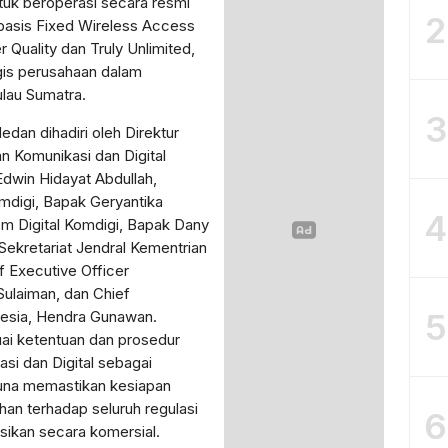
tuk beroperasi secara resmi
2
rbasis Fixed Wireless Access
Quality dan Truly Unlimited,
gis perusahaan dalam
ulau Sumatra.
3
dan dihadiri oleh Direktur
n Komunikasi dan Digital
Edwin Hidayat Abdullah,
omdigi, Bapak Geryantika
4
em Digital Komdigi, Bapak Dany
ekretariat Jendral Kementrian
f Executive Officer
ulaiman, dan Chief
5
nesia, Hendra Gunawan.
uai ketentuan dan prosedur
si dan Digital sebagai
guna memastikan kesiapan
uhan terhadap seluruh regulasi
6
sikan secara komersial.