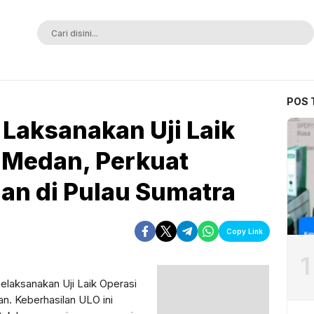
ak Terkalahkan
POS 
 Laksanakan Uji Laik
 Medan, Perkuat
an di Pulau Sumatra
Copy Link
1
laksanakan Uji Laik Operasi
n. Keberhasilan ULO ini