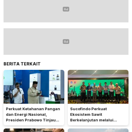
BERITA TERKAIT
Perkuat Ketahanan Pangan
Sucofindo Perkuat
dan Energi Nasional,
Ekosistem Sawit
Presiden Prabowo Tinjau
Berkelanjutan melalui
Hilirisasi Bioetanol PTPN I
Circular Economy
(Persero), Subholding