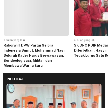
4 bulan yang lalu
5 bulan yang lalu
SK DPC PDIP Medan Resmi
Momen Haru Jelang
Diterbitkan, Hasyim SE: Solid dan
Gerindra Sumut Ba
Tegak Lurus Satu Komando
Sembako kepada CS 
Medan
INFO HAJI