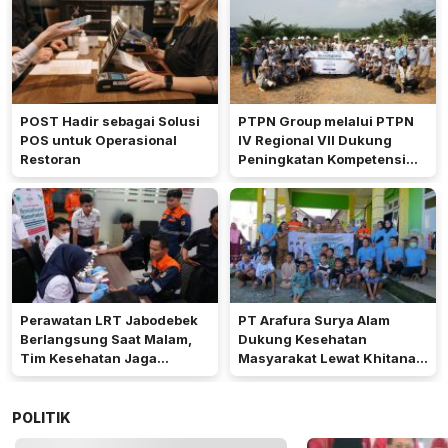
Perkebunan Nusantara
POST Hadir sebagai Solusi
PTPN Group melalui PTPN
POS untuk Operasional
IV Regional VII Dukung
Restoran
Peningkatan Kompetensi
Aparatur Perkebunan Lewat
Pelatihan Avenza Maps di
Way Kanan
Perawatan LRT Jabodebek
PT Arafura Surya Alam
Berlangsung Saat Malam,
Dukung Kesehatan
Tim Kesehatan Jaga
Masyarakat Lewat Khitanan
Kondisi Petugas
Massal di Kotabunan
POLITIK