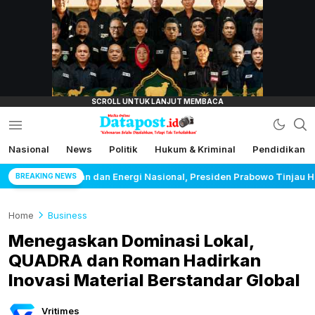
lensamata.id
Nasional
News
Politik
Hukum & Kriminal
Pendidikan
Datapost.id
Kebenaran Selalu Disalahkan, Tetapi Tak
Terkalahkan
asional, Presiden Prabowo Tinjau Hilirisasi Bioetanol PTPN I (Pers
BREAKING NEWS
Home
Business
Menegaskan Dominasi Lokal,
QUADRA dan Roman Hadirkan
Inovasi Material Berstandar Global
Vritimes