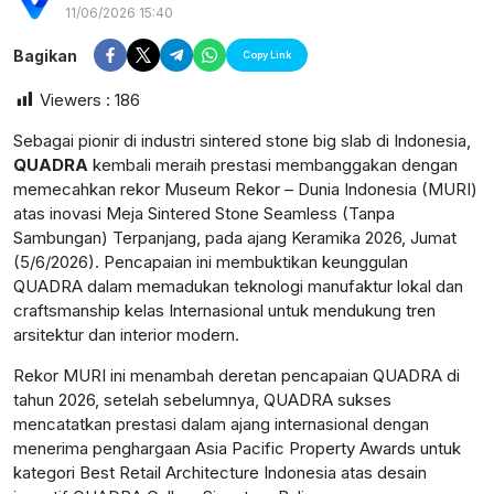
11/06/2026 15:40
Bagikan
Copy Link
Viewers :
186
Sebagai pionir di industri sintered stone big slab di Indonesia,
QUADRA
kembali meraih prestasi membanggakan dengan
memecahkan rekor Museum Rekor – Dunia Indonesia (MURI)
atas inovasi Meja Sintered Stone Seamless (Tanpa
Sambungan) Terpanjang, pada ajang Keramika 2026, Jumat
(5/6/2026). Pencapaian ini membuktikan keunggulan
QUADRA dalam memadukan teknologi manufaktur lokal dan
craftsmanship kelas Internasional untuk mendukung tren
arsitektur dan interior modern.
Rekor MURI ini menambah deretan pencapaian QUADRA di
tahun 2026, setelah sebelumnya, QUADRA sukses
postsumatera.id
mencatatkan prestasi dalam ajang internasional dengan
menerima penghargaan Asia Pacific Property Awards untuk
kategori Best Retail Architecture Indonesia atas desain