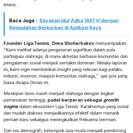
intens.
Baca Juga :
Rayakan Idul Adha 1447 H dengan
Kemudahan Berkurban di Aplikasi Raya
lensabidik.com
Founder Liga.Tennis, Dima Shcherbakov
menyampaikan,
“Kami melihat adanya pergeseran signifikan dalam pola
partisipasi olahraga, di mana aktivitas berbasis komunitas dan
pengalaman sosial menjadi semakin dominan. Melalui laporan
ini, kami ingin memberikan insight yang relevan bagi pelaku
industri, investor, maupun komunitas olahraga,” ujar pria yang
biasa disapa Dimas ini.
Meskipun tenis masih menjadi olahraga dengan tingkat
pemesanan tertinggi,
padel berperan sebagai
growth
engine
dalam ekosistem Liga.Tennis. Karakternya yang sosial
dan mudah diakses menjadikannya efektif dalam menarik
pemain baru sekaligus meningkatkan frekuensi bermain.
Dari sisi demografi, kelompok usia muda menjadi pendorong