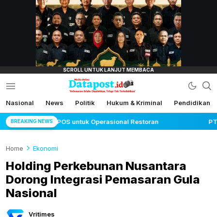
lensamata.id
Nasional
News
Politik
Hukum & Kriminal
Pendidikan
Datapost.id
Kebenaran Selalu Disalahkan, Tetapi Tak
Terkalahkan
 POS untuk Operasional Restoran
PTPN Group melalui 
BREAKING NEWS
Home
Ekonomi
Holding Perkebunan Nusantara
Dorong Integrasi Pemasaran Gula
Nasional
Vritimes