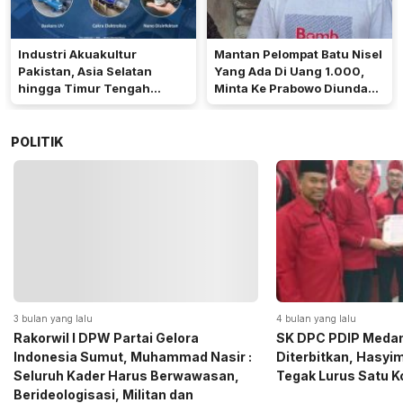
Industri Akuakultur
Mantan Pelompat Batu Nisel
Pakistan, Asia Selatan
Yang Ada Di Uang 1.000,
hingga Timur Tengah
Minta Ke Prabowo Diundang
Bersiap Terapkan Solusi
Pada 17 Agustus Di Istana
Terlengkap dari Indonesia
POLITIK
4 bulan yang lalu
5 bulan yang lalu
SK DPC PDIP Medan Resmi
Momen Haru Je
 :
Diterbitkan, Hasyim SE: Solid dan
Gerindra Sumut
,
Tegak Lurus Satu Komando
Sembako kepada
Medan