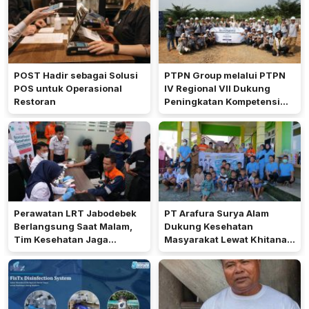
POST Hadir sebagai Solusi
PTPN Group melalui PTPN
POS untuk Operasional
IV Regional VII Dukung
Restoran
Peningkatan Kompetensi
Aparatur Perkebunan Lewat
Pelatihan Avenza Maps di
Way Kanan
Perawatan LRT Jabodebek
PT Arafura Surya Alam
Berlangsung Saat Malam,
Dukung Kesehatan
Tim Kesehatan Jaga
Masyarakat Lewat Khitanan
Kondisi Petugas
Massal di Kotabunan