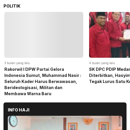
POLITIK
4 bulan yang lalu
5 bulan yang lalu
SK DPC PDIP Medan Resmi
Momen Haru Jelang
Diterbitkan, Hasyim SE: Solid dan
Gerindra Sumut Ba
Tegak Lurus Satu Komando
Sembako kepada CS 
Medan
INFO HAJI