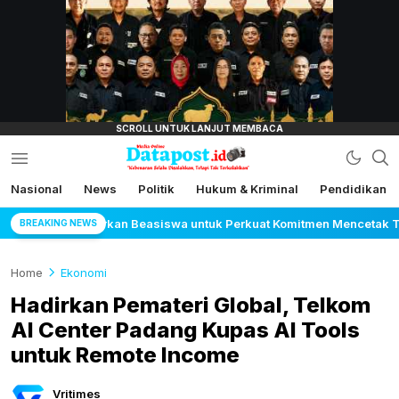
lensamata.id
Nasional
News
Politik
Hukum & Kriminal
Pendidikan
Datapost.id
Kebenaran Selalu Disalahkan, Tetapi Tak
Terkalahkan
ntuk Perkuat Komitmen Mencetak Talenta Bedampak bagi Indonesia
BREAKING NEWS
Home
Ekonomi
Hadirkan Pemateri Global, Telkom
AI Center Padang Kupas AI Tools
untuk Remote Income
Vritimes