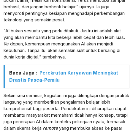
bukan bakat, melainkan konsistensi. Terus mencoba sampai
berhasil, dan jangan berhenti belajar,” ujarnya. Ia juga
menyoroti pentingnya kesiapan menghadapi perkembangan
teknologi yang semakin pesat.
lensabidik.com
“AI bukan sesuatu yang perlu ditakuti. Justru ini adalah alat
yang akan membantu kita bekerja lebih cepat dan lebih luas.
Ke depan, kemampuan menggunakan AI akan menjadi
kebutuhan. Tanpa itu, akan semakin sulit untuk bersaing di
dunia kerja digital,” tambahnya.
Baca Juga :
Perekrutan Karyawan Meningkat
Drastis Pasca-Pemilu
Selain sesi seminar, kegiatan ini juga dilengkapi dengan praktik
langsung yang memberikan pengalaman belajar lebih
komprehensif bagi peserta. Pendekatan ini diharapkan dapat
membantu masyarakat memahami tidak hanya konsep, tetapi
juga penerapan AI dalam konteks pekerjaan nyata, termasuk
dalam skema kerja
remote
yang membuka akses ke pasar