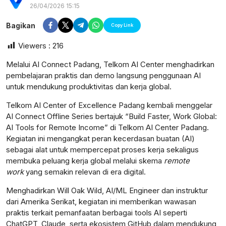
26/04/2026 15:15
Bagikan
Copy Link
Viewers :
216
Melalui AI Connect Padang, Telkom AI Center menghadirkan
pembelajaran praktis dan demo langsung penggunaan AI
untuk mendukung produktivitas dan kerja global.
Telkom AI Center of Excellence Padang kembali menggelar
AI Connect Offline Series bertajuk “Build Faster, Work Global:
AI Tools for Remote Income” di Telkom AI Center Padang.
Kegiatan ini mengangkat peran kecerdasan buatan (AI)
sebagai alat untuk mempercepat proses kerja sekaligus
membuka peluang kerja global melalui skema
remote
work
yang semakin relevan di era digital.
postsumatera.id
Menghadirkan Will Oak Wild, AI/ML Engineer dan instruktur
dari Amerika Serikat, kegiatan ini memberikan wawasan
praktis terkait pemanfaatan berbagai tools AI seperti
ChatGPT, Claude, serta ekosistem GitHub dalam mendukung