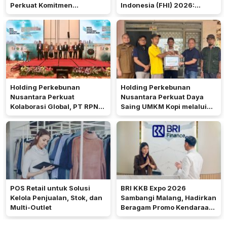
Perkuat Komitmen
Indonesia (FHI) 2026:
Mencetak Talenta
Wadah Kolaborasi yang
Bedampak bagi Indonesia
Menghubungkan Inovasi,
Pengalaman, dan
Pertumbuhan Bersama
Holding Perkebunan
Holding Perkebunan
Nusantara Perkuat
Nusantara Perkuat Daya
Kolaborasi Global, PT RPN
Saing UMKM Kopi melalui
Gelar IRRDB Socio-
Program TJSL PTPN I
Economic Seminar 2026
POS Retail untuk Solusi
BRI KKB Expo 2026
Kelola Penjualan, Stok, dan
Sambangi Malang, Hadirkan
Multi-Outlet
Beragam Promo Kendaraan
dan Pembiayaan