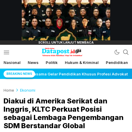
lensamata.id
Nasional
News
Politik
Hukum & Kriminal
Pendidikan
Datapost.id
Kebenaran Selalu Disalahkan, Tetapi Tak
Terkalahkan
ndidikan Khusus Profesi Advokat
Maujual Gandeng A
BREAKING NEWS
Home
Ekonomi
Diakui di Amerika Serikat dan
Inggris, KLTC Perkuat Posisi
sebagai Lembaga Pengembangan
SDM Berstandar Global