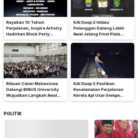
Rayakan 10 Tahun
KAI Daop 2 Imbau
Perjalanan, Inspire Artistry
Pelanggan Datang Lebih
Hadirkan Block Party
Awal Jelang Final Piala
Terbesar di Jakarta
Presiden 2026
Ribuan Calon Mahasiswa
KAI Daop 2 Pastikan
Datangi BINUS University
Keselamatan Perjalanan
Wujudkan Langkah Awal
Kereta Api Usai Gempa
Menuju Karier Global
Pangandaran
POLITIK