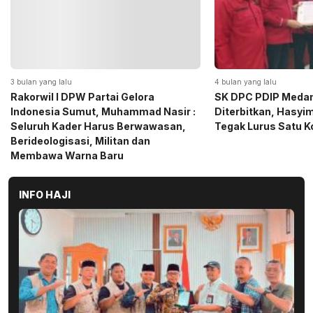
4 bulan yang lalu
5 bulan yang lalu
SK DPC PDIP Medan Resmi
Momen Haru Jelang
Diterbitkan, Hasyim SE: Solid dan
Gerindra Sumut Ba
Tegak Lurus Satu Komando
Sembako kepada CS 
Medan
INFO HAJI