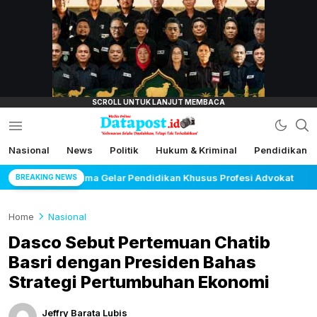
lensamata.id
Nasional
News
Politik
Hukum & Kriminal
Pendidikan
Datapost.id
Kebenaran Selalu Disalahkan, Tetapi Tak
Terkalahkan
 Khusus Profesi Advokat
Maujual Gandeng AXIS Hadi
BREAKING NEWS
Home
Nasional
Dasco Sebut Pertemuan Chatib
Basri dengan Presiden Bahas
Strategi Pertumbuhan Ekonomi
Jeffry Barata Lubis