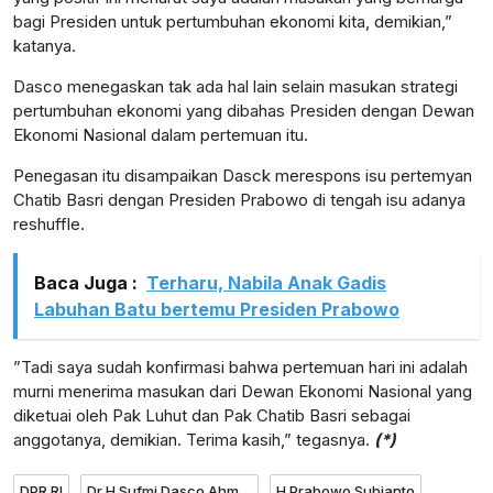
bagi Presiden untuk pertumbuhan ekonomi kita, demikian,”
katanya.
Dasco menegaskan tak ada hal lain selain masukan strategi
lensabidik.com
pertumbuhan ekonomi yang dibahas Presiden dengan Dewan
Ekonomi Nasional dalam pertemuan itu.
Penegasan itu disampaikan Dasck merespons isu pertemyan
Chatib Basri dengan Presiden Prabowo di tengah isu adanya
reshuffle.
Baca Juga :
Terharu, Nabila Anak Gadis
Labuhan Batu bertemu Presiden Prabowo
​”Tadi saya sudah konfirmasi bahwa pertemuan hari ini adalah
murni menerima masukan dari Dewan Ekonomi Nasional yang
diketuai oleh Pak Luhut dan Pak Chatib Basri sebagai
anggotanya, demikian. Terima kasih,” tegasnya.
(*)
DPR RI
Dr H Sufmi Dasco Ahmad
H Prabowo Subianto