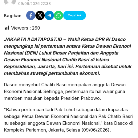
09/06/2026 22:38
Bagikan
Copy Link
Viewers :
260
JAKARTA II DATAPOST.ID – Wakil Ketua DPR RI Dasco
mengungkap isi pertemuan antara Ketua Dewan Ekononi
Nasional (DEN) Luhut Binsar Panjaitan dan Anggota
Dewan Ekonomi Nasional Chatib Basri di Istana
Kepresidenan, Jakarta, hari ini. Pertemuan disebut untuk
membahas strategi pertumbuhan ekonomi.
Dasco menyebut Chatib Basri merupakan anggota Dewan
Ekonomi Nasional. Sehingga, pertemuan itu hal wajar guna
memberi masukan kepada Presiden Prabowo.
“Bahwa pertemuan tadi Pak Luhut sebagai dalam kapasitas
postsumatera.id
sebagai Ketua Dewan Ekonomi Nasional dan Pak Chatib Basri
itu sebagai anggota Dewan Ekonomi Nasional,” kata Dasco di
Kompleks Parlemen, Jakarta, Selasa (09/06/2026).