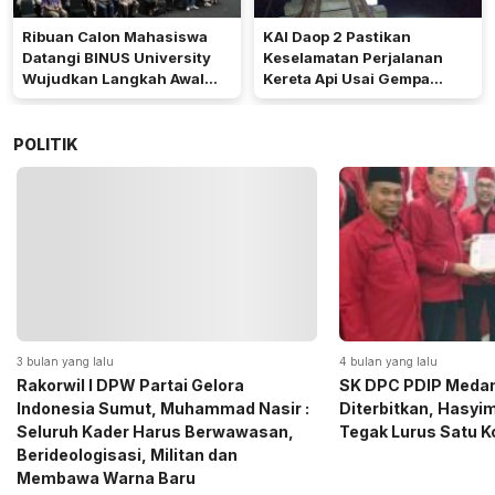
Ribuan Calon Mahasiswa
KAI Daop 2 Pastikan
Datangi BINUS University
Keselamatan Perjalanan
Wujudkan Langkah Awal
Kereta Api Usai Gempa
Menuju Karier Global
Pangandaran
POLITIK
4 bulan yang lalu
5 bulan yang lalu
SK DPC PDIP Medan Resmi
Momen Haru Jelang
Diterbitkan, Hasyim SE: Solid dan
Gerindra Sumut Ba
Tegak Lurus Satu Komando
Sembako kepada CS 
Medan