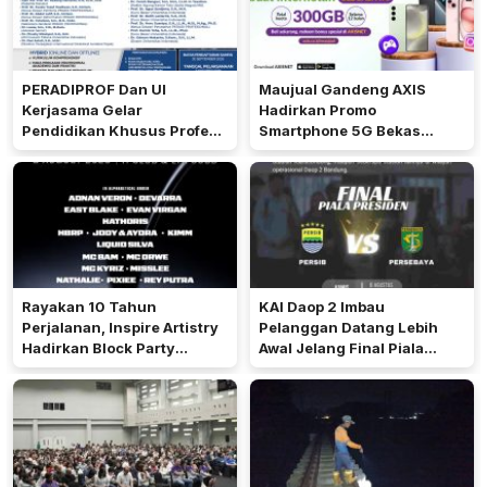
PERADIPROF Dan UI
Maujual Gandeng AXIS
Kerjasama Gelar
Hadirkan Promo
Pendidikan Khusus Profesi
Smartphone 5G Bekas
Advokat
dengan Bonus Kuota
Rayakan 10 Tahun
KAI Daop 2 Imbau
Perjalanan, Inspire Artistry
Pelanggan Datang Lebih
Hadirkan Block Party
Awal Jelang Final Piala
Terbesar di Jakarta
Presiden 2026