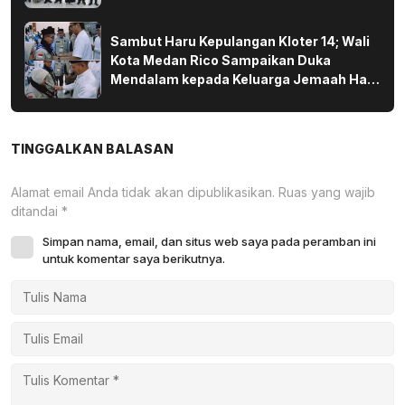
Sambut Haru Kepulangan Kloter 14; Wali
Kota Medan Rico Sampaikan Duka
Mendalam kepada Keluarga Jemaah Haji
yang Wafat di Tanah Suci
TINGGALKAN BALASAN
Alamat email Anda tidak akan dipublikasikan.
Ruas yang wajib
ditandai
*
Simpan nama, email, dan situs web saya pada peramban ini
untuk komentar saya berikutnya.