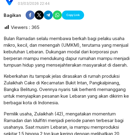
03/03/2026 22:44
Bagikan
Copy Link
Viewers :
365
Bulan Ramadan selalu membawa berkah bagi pelaku usaha
mikro, kecil, dan menengah (UMKM), terutama yang menjual
kebutuhan Lebaran. Dukungan modal dari korporasi pun
berperan mampu mendukung dapur rumahan mampu menjadi
tumpuan hidup yang mensejahterakan masyarakat di daerah.
Keberkahan itu tampak jelas dirasakan di rumah produksi
Zulaikhah Cake di Kecamatan Bukit Intan, Pangkalpinang,
Bangka Belitung. Ovennya nyaris tak berhenti memanggang
untuk menyiapkan pesanan kue Lebaran yang akan dikirim ke
berbagai kota di Indonesia.
postsumatera.id
Pemilik usaha, Zulaikhah (42), mengatakan momentum
Ramadan dan Idulfitri menjadi periode panen terbesar bagi
usahanya. Saat musim Lebaran, ia mampu memproduksi
sekitar 1,5 hingga 2 ton kue kering dengan melibatkan 20