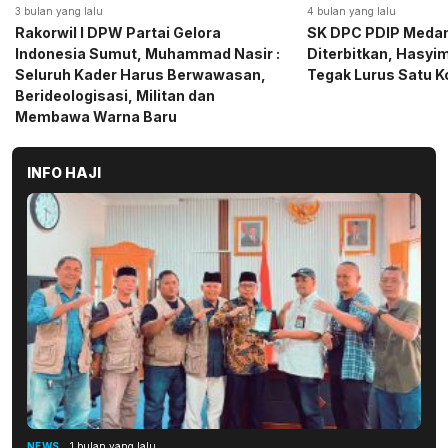
4 bulan yang lalu
5 bulan yang lalu
SK DPC PDIP Medan Resmi
Momen Haru Jelang
Diterbitkan, Hasyim SE: Solid dan
Gerindra Sumut Ba
Tegak Lurus Satu Komando
Sembako kepada CS 
Medan
INFO HAJI
NEWS
1 bulan yang lalu