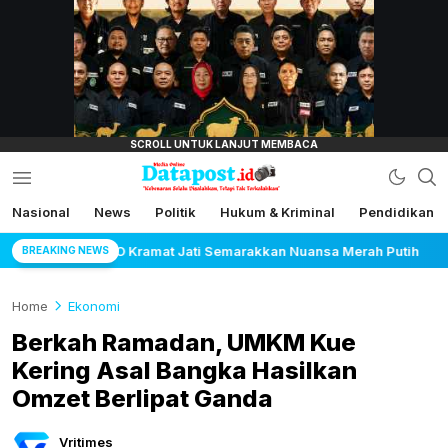
lensamata.id
Nasional
News
Politik
Hukum & Kriminal
Pendidikan
Datapost.id
Kebenaran Selalu Disalahkan, Tetapi Tak
Terkalahkan
n Nuansa Merah Putih
BRI BO Sudirman Semanggi Hadi
BREAKING NEWS
Home
Ekonomi
Berkah Ramadan, UMKM Kue
Kering Asal Bangka Hasilkan
Omzet Berlipat Ganda
Vritimes