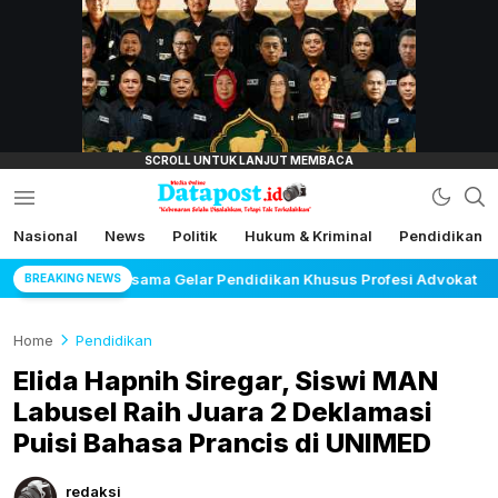
lensamata.id
Nasional
News
Politik
Hukum & Kriminal
Pendidikan
Datapost.id
Kebenaran Selalu Disalahkan, Tetapi Tak
Terkalahkan
idikan Khusus Profesi Advokat
Maujual Gandeng AXI
BREAKING NEWS
Home
Pendidikan
Elida Hapnih Siregar, Siswi MAN
Labusel Raih Juara 2 Deklamasi
Puisi Bahasa Prancis di UNIMED
redaksi