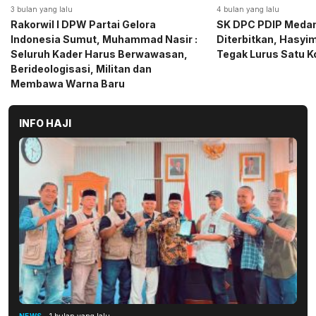
4 bulan yang lalu
5 bulan yang lalu
SK DPC PDIP Medan Resmi
Momen Haru Jelang
Diterbitkan, Hasyim SE: Solid dan
Gerindra Sumut Ba
Tegak Lurus Satu Komando
Sembako kepada CS 
Medan
INFO HAJI