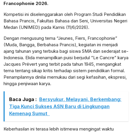
Francophonie 2026.
Kompetisi ini diselenggarakan oleh Program Studi Pendidikan
Bahasa Prancis, Fakultas Bahasa dan Seni, Universitas Negeri
Medan (UNIMED) pada Kamis (11/6/2026).
Dengan mengusung tema “Jeunes, Fiers, Francophonie”
(Muda, Bangga, Berbahasa Prancis), kegiatan ini menjadi
ajang tahunan yang terbuka bagi siswa SMA dan sederajat se-
Indonesia. Elida menampilkan puisi berjudul “Le Cancre” karya
Jacques Prévert yang terbit pada tahun 1945, mengangkat
tema tentang sikap kritis terhadap sistem pendidikan formal.
Penampilannya dinilai memukau dari segi kefasihan, ekspresi,
hingga penjiwaan karya.
Baca Juga :
Bersyukur, Melayani, Berkembang:
Tiga Kunci Sukses ASN Baru di Lingkungan
Kemenag Sumut
Keberhasilan ini terasa lebih istimewa mengingat waktu