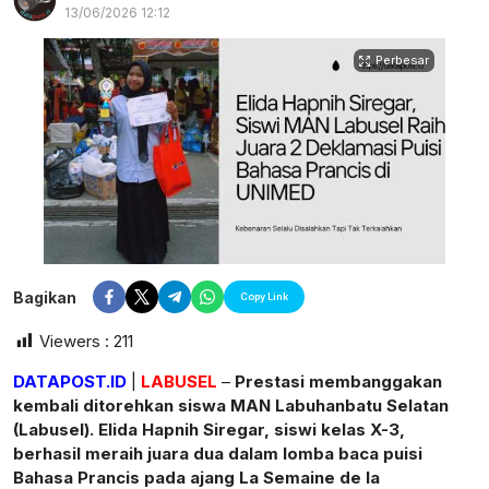
13/06/2026 12:12
Perbesar
Bagikan
Copy Link
Viewers :
211
DATAPOST.ID
|
LABUSEL
–
Prestasi membanggakan
kembali ditorehkan siswa MAN Labuhanbatu Selatan
postsumatera.id
(Labusel). Elida Hapnih Siregar, siswi kelas X-3,
berhasil meraih juara dua dalam lomba baca puisi
Bahasa Prancis pada ajang La Semaine de la