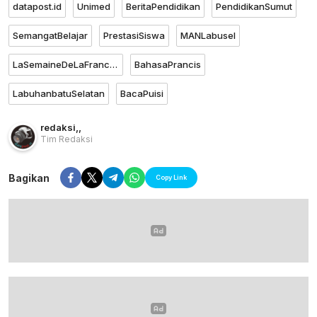
datapost.id
Unimed
BeritaPendidikan
PendidikanSumut
SemangatBelajar
PrestasiSiswa
MANLabusel
LaSemaineDeLaFrancophonie
BahasaPrancis
LabuhanbatuSelatan
BacaPuisi
redaksi
,
,
Tim Redaksi
Bagikan
Copy Link