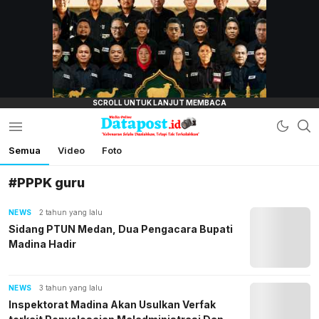
lensamata.id
Semua
Video
Foto
Datapost.id
Kebenaran Selalu Disalahkan, Tetapi Tak
Terkalahkan
#PPPK guru
NEWS
2 tahun yang lalu
Sidang PTUN Medan, Dua Pengacara Bupati
Madina Hadir
NEWS
3 tahun yang lalu
Inspektorat Madina Akan Usulkan Verfak