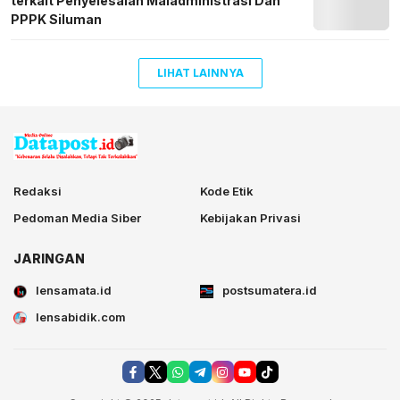
terkait Penyelesaian Maladministrasi Dan
PPPK Siluman
LIHAT LAINNYA
Redaksi
Kode Etik
Pedoman Media Siber
Kebijakan Privasi
JARINGAN
lensamata.id
postsumatera.id
lensabidik.com
postsumatera.id