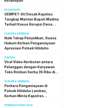
Kotanopan
KEJAKSAAN
GEMPET-SU Desak Kajatisu
Tangkap Mantan Bupati Madina
Terkait Kasus Korupsi Desa
Digital
HUKUM & KRIMINAL
Naik Tahap Penyidikan, Kuasa
Hukum Korban Penganiayaan
Apresiasi Polsek Hiliduho
DAERAH
Viral Video Keributan antara
Pelanggan dengan Karyawan
Toko Rimbun Serba 35 Ribu di
Gunungsitoli, Sudah Selesai
HUKUM & KRIMINAL
Secara Kekeluargaan
Perkara Penganiayaan di
Polsek Hiliduho Lamban,
Korban Minta Kapolres
Tetapkan Pelaku Tersangka dan
PEMERINTAHAN DESA
Ditahan