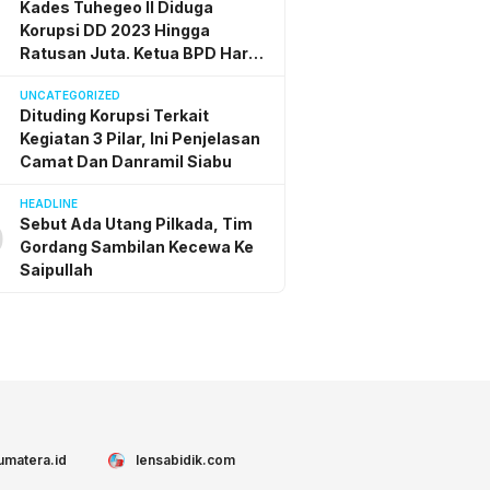
Kades Tuhegeo II Diduga
Korupsi DD 2023 Hingga
Ratusan Juta. Ketua BPD Harap
Inspektorat Bertindak Adil
UNCATEGORIZED
Dituding Korupsi Terkait
Kegiatan 3 Pilar, Ini Penjelasan
Camat Dan Danramil Siabu
HEADLINE
Sebut Ada Utang Pilkada, Tim
0
Gordang Sambilan Kecewa Ke
Saipullah
umatera.id
lensabidik.com