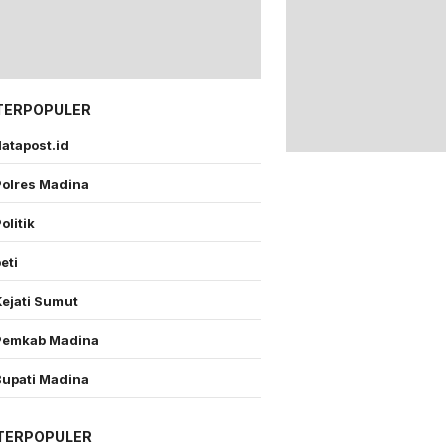
TERPOPULER
atapost.id
Polres Madina
olitik
eti
Kejati Sumut
Pemkab Madina
Bupati Madina
TERPOPULER