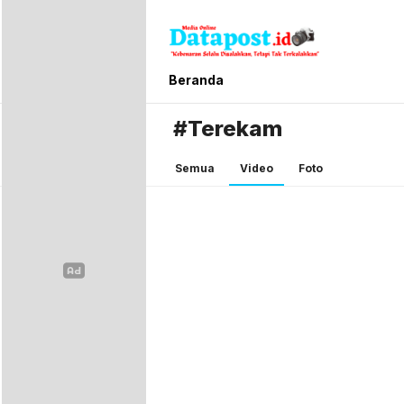
Datapost.id
Kebenaran Selalu Disalahkan, Tetapi T
Beranda
#Terekam
Semua
Video
Foto