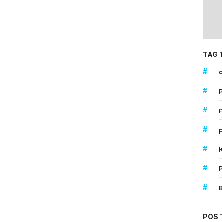
TAG 
#
d
#
#
P
#
p
#
#
#
POS 