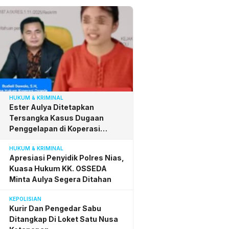
HUKUM & KRIMINAL
Ester Aulya Ditetapkan
Tersangka Kasus Dugaan
Penggelapan di Koperasi
Osseda, Budieli Apresiasi
HUKUM & KRIMINAL
Penyidik Polres Nias
Apresiasi Penyidik Polres Nias,
Kuasa Hukum KK. OSSEDA
Minta Aulya Segera Ditahan
KEPOLISIAN
Kurir Dan Pengedar Sabu
Ditangkap Di Loket Satu Nusa