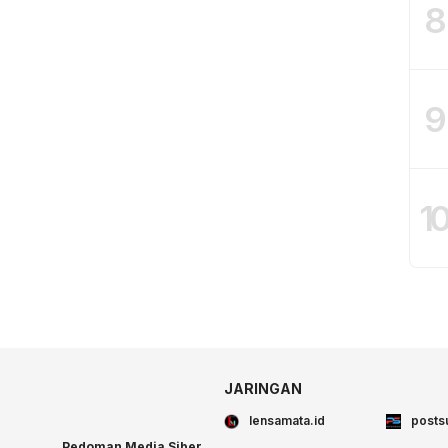
8
9
1
JARINGAN
lensamata.id
posts
Pedoman Media Siber