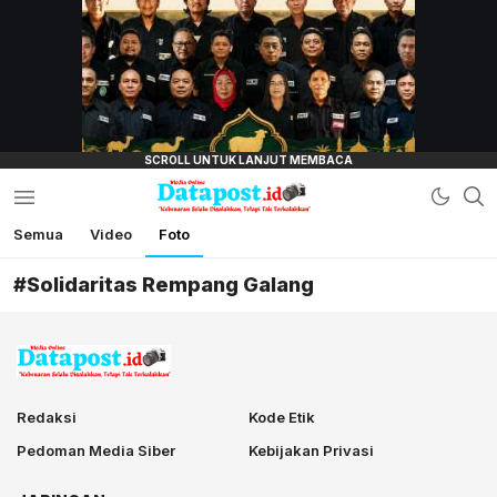
lensamata.id
Semua
Video
Foto
Datapost.id
Kebenaran Selalu Disalahkan, Tetapi Tak
Terkalahkan
#Solidaritas Rempang Galang
Redaksi
Kode Etik
Pedoman Media Siber
Kebijakan Privasi