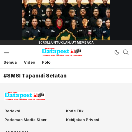
lensamata.id
Semua
Video
Foto
Datapost.id
Kebenaran Selalu Disalahkan, Tetapi Tak
Terkalahkan
#SMSI Tapanuli Selatan
Redaksi
Kode Etik
Pedoman Media Siber
Kebijakan Privasi