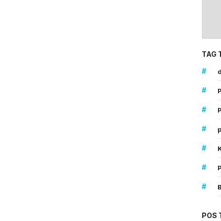
TAG 
#
d
#
#
P
#
p
#
#
#
POS 