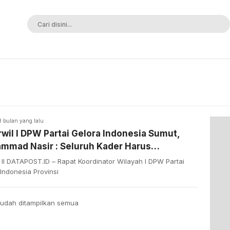
ak Terkalahkan
3 bulan yang lalu
wil I DPW Partai Gelora Indonesia Sumut,
mmad Nasir : Seluruh Kader Harus
wasan, Berideologisasi, Militan dan
II DATAPOST.ID – Rapat Koordinator Wilayah I DPW Partai
awa Warna Baru
Indonesia Provinsi
udah ditampilkan semua