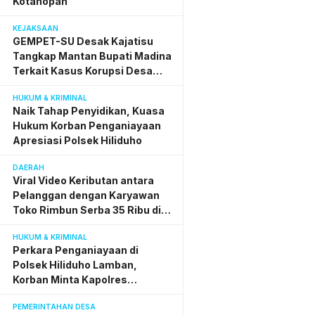
Kotanopan
KEJAKSAAN
GEMPET-SU Desak Kajatisu
Tangkap Mantan Bupati Madina
Terkait Kasus Korupsi Desa
Digital
HUKUM & KRIMINAL
Naik Tahap Penyidikan, Kuasa
Hukum Korban Penganiayaan
Apresiasi Polsek Hiliduho
DAERAH
Viral Video Keributan antara
Pelanggan dengan Karyawan
Toko Rimbun Serba 35 Ribu di
Gunungsitoli, Sudah Selesai
HUKUM & KRIMINAL
Secara Kekeluargaan
Perkara Penganiayaan di
Polsek Hiliduho Lamban,
Korban Minta Kapolres
Tetapkan Pelaku Tersangka dan
PEMERINTAHAN DESA
Ditahan