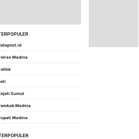
TERPOPULER
atapost.id
Polres Madina
olitik
eti
Kejati Sumut
Pemkab Madina
Bupati Madina
TERPOPULER