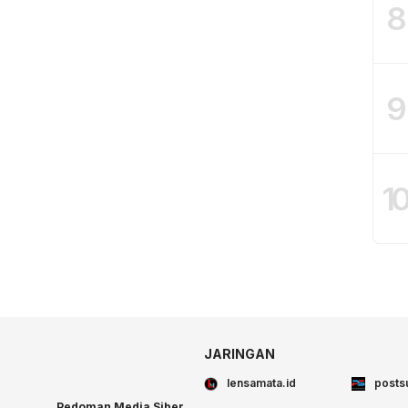
8
9
1
JARINGAN
lensamata.id
posts
Pedoman Media Siber