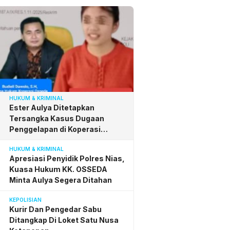
HUKUM & KRIMINAL
Ester Aulya Ditetapkan
Tersangka Kasus Dugaan
Penggelapan di Koperasi
Osseda, Budieli Apresiasi
HUKUM & KRIMINAL
Penyidik Polres Nias
Apresiasi Penyidik Polres Nias,
Kuasa Hukum KK. OSSEDA
Minta Aulya Segera Ditahan
KEPOLISIAN
Kurir Dan Pengedar Sabu
Ditangkap Di Loket Satu Nusa