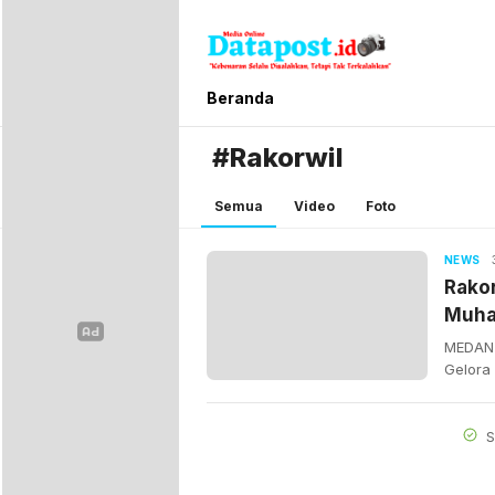
Datapost.id
Kebenaran Selalu Disalahkan, Tetapi T
Beranda
#Rakorwil
Semua
Video
Foto
NEWS
Rakor
Muha
Berwa
MEDAN 
Memb
Gelora 
S