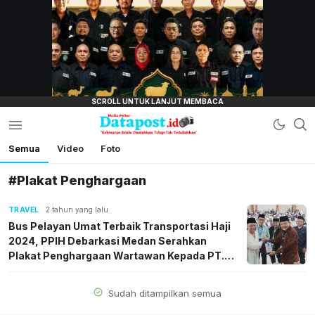
lensamata.id
Semua
Video
Foto
Datapost.id
Kebenaran Selalu Disalahkan, Tetapi Tak
Terkalahkan
#Plakat Penghargaan
TRAVEL
2 tahun yang lalu
Bus Pelayan Umat Terbaik Transportasi Haji
2024, PPIH Debarkasi Medan Serahkan
Plakat Penghargaan Wartawan Kepada PT.
ALS
Sudah ditampilkan semua