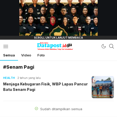
lensamata.id
Semua
Video
Foto
Datapost.id
Kebenaran Selalu Disalahkan, Tetapi Tak
Terkalahkan
#Senam Pagi
HEALTH
2 tahun yang lalu
Menjaga Kebugaran Fisik, WBP Lapas Pancur
Batu Senam Pagi
Sudah ditampilkan semua