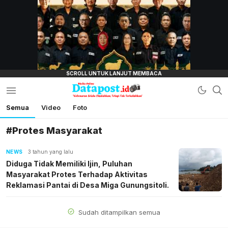
lensamata.id
Semua
Video
Foto
Datapost.id
Kebenaran Selalu Disalahkan, Tetapi Tak
Terkalahkan
#Protes Masyarakat
NEWS
3 tahun yang lalu
Diduga Tidak Memiliki Ijin, Puluhan
Masyarakat Protes Terhadap Aktivitas
Reklamasi Pantai di Desa Miga Gunungsitoli.
Sudah ditampilkan semua