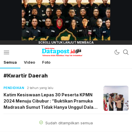
lensamata.id
Semua
Video
Foto
Datapost.id
Kebenaran Selalu Disalahkan, Tetapi Tak
Terkalahkan
#Kwartir Daerah
PENDIDIKAN
2 tahun yang lalu
Katim Kesiswaan Lepas 30 Peserta KPMN
2024 Menuju Cibubur : “Buktikan Pramuka
Madrasah Sumut Tidak Hanya Unggul Dalam
Prestasi, Juga Memiliki Akhlak Mulia
Menjunjung Nilai Agama”
Sudah ditampilkan semua