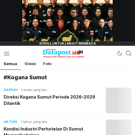
lensamata.id
Semua
Video
Foto
Datapost.id
Kebenaran Selalu Disalahkan, Tetapi Tak
Terkalahkan
#Kogana Sumut
DAERAH
3 bulan yang lalu
Direksi Kogana Sumut Periode 2026–2029
Dilantik
ARTIKEL
1 tahun yang lalu
Kondisi Industri Perhotelan Di Sumut