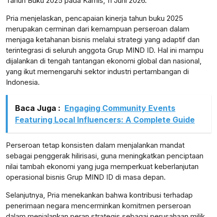
Tahun Buku 2025 pada Kamis, 11 Juni 2026.
Pria menjelaskan, pencapaian kinerja tahun buku 2025
merupakan cerminan dari kemampuan perseroan dalam
menjaga ketahanan bisnis melalui strategi yang adaptif dan
lensabidik.com
terintegrasi di seluruh anggota Grup MIND ID. Hal ini mampu
dijalankan di tengah tantangan ekonomi global dan nasional,
yang ikut memengaruhi sektor industri pertambangan di
Indonesia.
Baca Juga :
Engaging Community Events
Featuring Local Influencers: A Complete Guide
Perseroan tetap konsisten dalam menjalankan mandat
sebagai penggerak hilirisasi, guna meningkatkan penciptaan
nilai tambah ekonomi yang juga memperkuat keberlanjutan
operasional bisnis Grup MIND ID di masa depan.
Selanjutnya, Pria menekankan bahwa kontribusi terhadap
penerimaan negara mencerminkan komitmen perseroan
dalam menjalankan peran strategis sebagai perusahaan milik