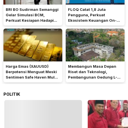
BRI BO Sudirman Semanggi
FLOQ Catat 1,8 Juta
Gelar Simulasi BCM,
Pengguna, Perkuat
Perkuat Kesiapan Hadapi
Ekosistem Keuangan On-
Kondisi Darurat
Chain Bersama AWS
Harga Emas (XAUUSD)
Membangun Masa Depan
Berpotensi Menguat Meski
Riset dan Teknologi,
Sentimen Safe Haven Mulai
Pembangunan Gedung L-
Berkurang
SSIT Universitas Udayana
Capai Progres 47,11%
POLITIK