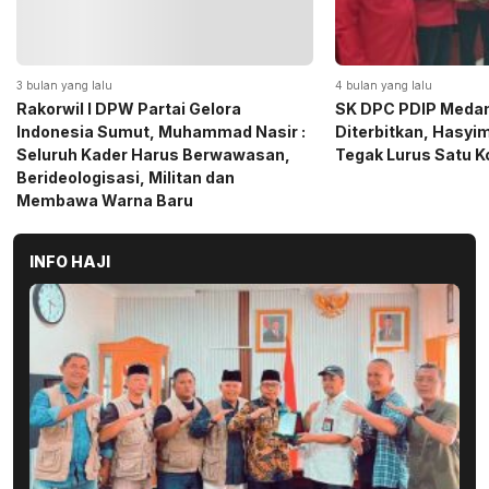
4 bulan yang lalu
5 bulan yang lalu
SK DPC PDIP Medan Resmi
Momen Haru Jelang
Diterbitkan, Hasyim SE: Solid dan
Gerindra Sumut Ba
Tegak Lurus Satu Komando
Sembako kepada CS 
Medan
INFO HAJI