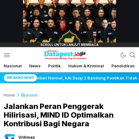
lensamata.id
Nasional
News
Politik
Hukum & Kriminal
Pendidikan
Datapost.id
Kebenaran Selalu Disalahkan, Tetapi Tak
Terkalahkan
KAI Daop 2 Bandung Pastikan Tidak Ada Kerusakan Prasarana maupun
BREAKING NEWS
Home
Ekonomi
Jalankan Peran Penggerak
Hilirisasi, MIND ID Optimalkan
Kontribusi Bagi Negara
Vritimes