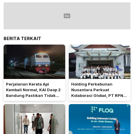
BERITA TERKAIT
Perjalanan Kereta Api
Holding Perkebunan
Kembali Normal, KAI Daop 2
Nusantara Perkuat
Bandung Pastikan Tidak
Kolaborasi Global, PT RPN
Ada Kerusakan Prasarana
Terima Kunjungan Duke
maupun Infrastruktur
Corporate Education
Operasional Pasca Gempa
Pangandaran